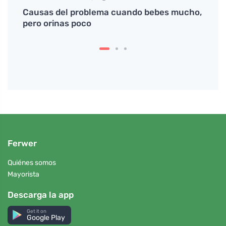
uevos
Causas del problema cuando bebes mucho,
Quesa
pero orinas poco
Ferwer
Quiénes somos
Mayorista
Descarga la app
Get it on
Google Play