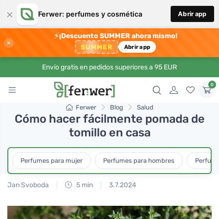
×
Ferwer: perfumes y cosmética
Abrir app
⚡
¡Descuento SUMMER ahora mismo!
×
SUMMER
Abrir app
Envío gratis en pedidos superiores a 95 EUR
0
Ferwer
Blog
Salud
Cómo hacer fácilmente pomada de
tomillo en casa
Perfumes para mujer
Perfumes para hombres
Perfume
Jan Svoboda
5 min
3.7.2024