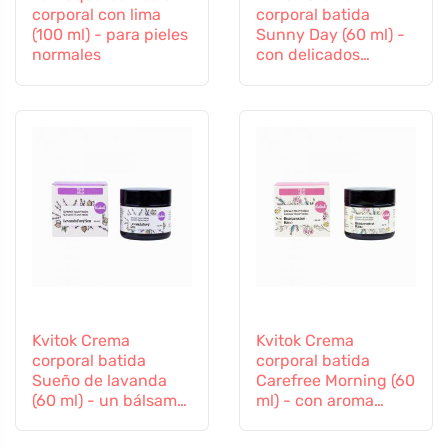
corporal con lima
corporal batida
(100 ml) - para pieles
Sunny Day (60 ml) -
normales
con delicados
matices florales
Kvitok Crema
Kvitok Crema
corporal batida
corporal batida
Sueño de lavanda
Carefree Morning (60
(60 ml) - un bálsamo
ml) - con aroma
para el cuerpo y el
floral-cítrico
alma