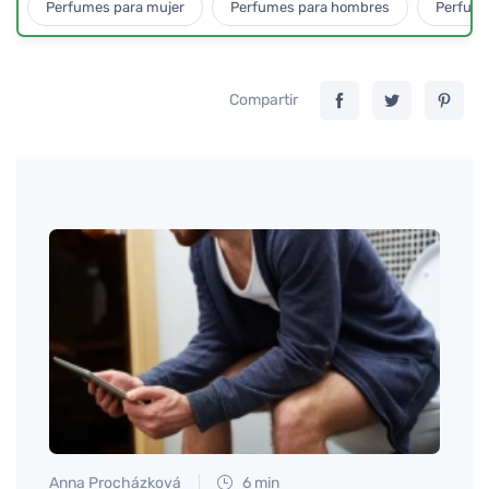
Perfumes para mujer
Perfumes para hombres
Perfume
Compartir
Anna Procházková
6 min
Martin