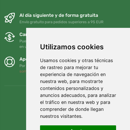
Al día siguiente y de forma gratuita
Envío gratuito para pedidos superiores a 95 EUR
Cambios y devoluciones gratuitos
Puede devolver o cambiar su pedido en cualquier momento
Utilizamos cookies
en un plazo de 90 días
Apoyamos a Trees.org
Usamos cookies y otras técnicas
Por cada pedido plantamos un árbol. Leer más
Quiénes
de rastreo para mejorar tu
somos
.
experiencia de navegación en
nuestra web, para mostrarte
contenidos personalizados y
anuncios adecuados, para analizar
el tráfico en nuestra web y para
comprender de donde llegan
nuestros visitantes.