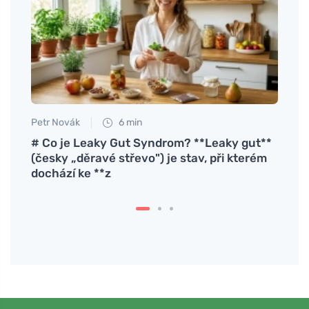
Petr Novák
6 min
Tomáš
# Co je Leaky Gut Syndrom? **Leaky gut**
Alerg
(česky „děravé střevo") je stav, při kterém
dochází ke **z