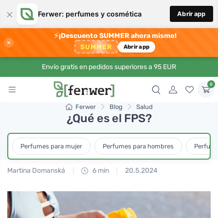
×
Ferwer: perfumes y cosmética
Abrir app
⚡
¡Descuento SUMMER ahora mismo!
×
SUMMER
Abrir app
Envío gratis en pedidos superiores a 95 EUR
0
Ferwer
Blog
Salud
¿Qué es el FPS?
Perfumes para mujer
Perfumes para hombres
Perfume
Martina Domanská
6 min
20.5.2024