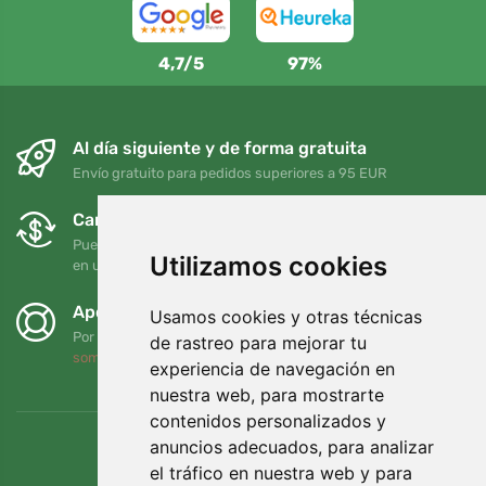
4,7/5
97%
Al día siguiente y de forma gratuita
Envío gratuito para pedidos superiores a 95 EUR
Cambios y devoluciones gratuitos
Puede devolver o cambiar su pedido en cualquier momento
Utilizamos cookies
en un plazo de 90 días
Apoyamos a Trees.org
Usamos cookies y otras técnicas
Por cada pedido plantamos un árbol. Leer más
Quiénes
de rastreo para mejorar tu
somos
.
experiencia de navegación en
nuestra web, para mostrarte
contenidos personalizados y
anuncios adecuados, para analizar
el tráfico en nuestra web y para