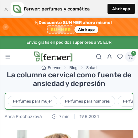
×
Ferwer: perfumes y cosmética
Abrir app
⚡
¡Descuento SUMMER ahora mismo!
×
SUMMER
Abrir app
Envío gratis en pedidos superiores a 95 EUR
0
Ferwer
Blog
Salud
La columna cervical como fuente de
ansiedad y depresión
Perfumes para mujer
Perfumes para hombres
Perfume
Anna Procházková
7 min
19.8.2024