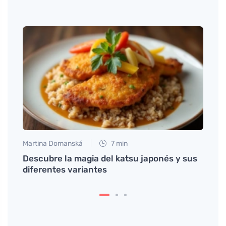
Martina Domanská
7 min
Petr N
dre
Descubre la magia del katsu japonés y sus
Cómo 
buena
diferentes variantes
sinti