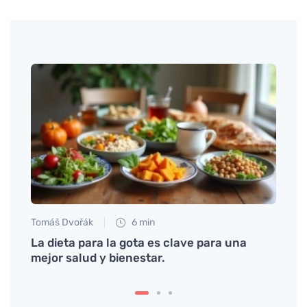
Tomáš Dvořák
6 min
Tomáš
e
La dieta para la gota es clave para una
Un pr
mejor salud y bienestar.
mejor