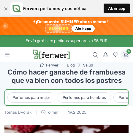
×
Ferwer: perfumes y cosmética
Abrir app
⚡
¡Descuento SUMMER ahora mismo!
×
SUMMER
Abrir app
Envío gratis en pedidos superiores a 95 EUR
0
Ferwer
Blog
Salud
Cómo hacer ganache de frambuesa
que va bien con todos los postres
Perfumes para mujer
Perfumes para hombres
Perfume
Tomáš Dvořák
6 min
19.2.2025