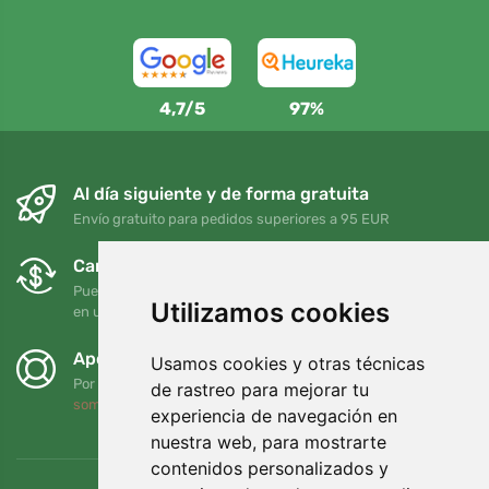
4,7/5
97%
Al día siguiente y de forma gratuita
Envío gratuito para pedidos superiores a 95 EUR
Cambios y devoluciones gratuitos
Puede devolver o cambiar su pedido en cualquier momento
Utilizamos cookies
en un plazo de 90 días
Apoyamos a Trees.org
Usamos cookies y otras técnicas
Por cada pedido plantamos un árbol. Leer más
Quiénes
de rastreo para mejorar tu
somos
.
experiencia de navegación en
nuestra web, para mostrarte
contenidos personalizados y