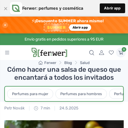
×
Ferwer: perfumes y cosmética
Abrir app
⚡
¡Descuento SUMMER ahora mismo!
×
SUMMER
Abrir app
Envío gratis en pedidos superiores a 95 EUR
0
Ferwer
Blog
Salud
Cómo hacer una salsa de queso que
encantará a todos los invitados
Perfumes para mujer
Perfumes para hombres
Perfume
Petr Novák
7 min
24.5.2025