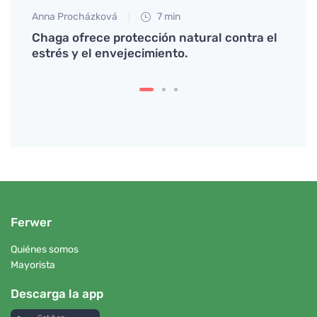
Anna Procházková
7 min
Eva No
n
Chaga ofrece protección natural contra el
Cómo 
estrés y el envejecimiento.
de lad
Ferwer
Quiénes somos
Mayorista
Descarga la app