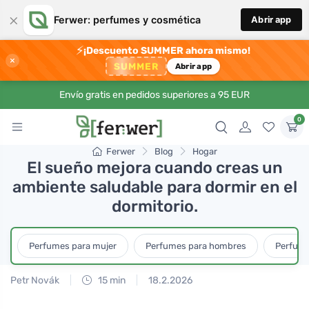
×
Ferwer: perfumes y cosmética
Abrir app
⚡
¡Descuento SUMMER ahora mismo!
×
SUMMER
Abrir app
Envío gratis en pedidos superiores a 95 EUR
0
Ferwer
Blog
Hogar
El sueño mejora cuando creas un
ambiente saludable para dormir en el
dormitorio.
Perfumes para mujer
Perfumes para hombres
Perfume
Petr Novák
15 min
18.2.2026