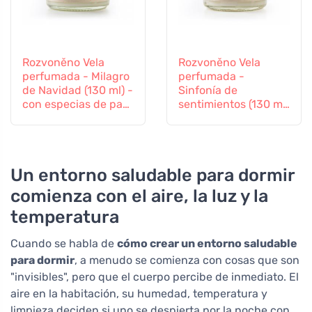
Rozvoněno Vela
Rozvoněno Vela
perfumada - Milagro
perfumada -
de Navidad (130 ml) -
Sinfonía de
con especias de pan
sentimientos (130 ml)
de jengibre
- con lavanda e
ylang-ylang
Un entorno saludable para dormir
comienza con el aire, la luz y la
temperatura
Cuando se habla de
cómo crear un entorno saludable
para dormir
, a menudo se comienza con cosas que son
"invisibles", pero que el cuerpo percibe de inmediato. El
aire en la habitación, su humedad, temperatura y
limpieza deciden si uno se despierta por la noche con