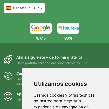
Español / EUR
4,7/5
97%
Al día siguiente y de forma gratuita
Envío gratuito para pedidos superiores a 95 EUR
Cambios y devoluciones gratuitos
Puede devolver o cambiar su pedido en cualquier momento
Utilizamos cookies
en un plazo de 90 días
Apoyamos a Trees.org
Usamos cookies y otras técnicas
Por cada pedido plantamos un árbol. Leer más
Quiénes
de rastreo para mejorar tu
somos
.
experiencia de navegación en