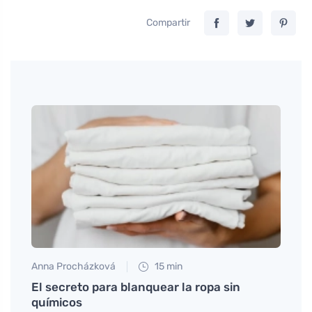
Compartir
Anna Procházková
15 min
Petr N
El secreto para blanquear la ropa sin
Repar
químicos
y cóm