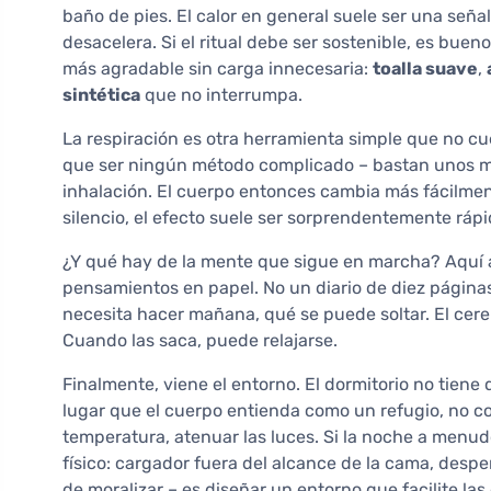
baño de pies. El calor en general suele ser una seña
desacelera. Si el ritual debe ser sostenible, es bu
más agradable sin carga innecesaria:
toalla suave
,
sintética
que no interrumpa.
La respiración es otra herramienta simple que no cu
que ser ningún método complicado – bastan unos min
inhalación. El cuerpo entonces cambia más fácilmen
silencio, el efecto suele ser sorprendentemente rápi
¿Y qué hay de la mente que sigue en marcha? Aquí a
pensamientos en papel. No un diario de diez páginas
necesita hacer mañana, qué se puede soltar. El cere
Cuando las saca, puede relajarse.
Finalmente, viene el entorno. El dormitorio no tiene 
lugar que el cuerpo entienda como un refugio, no co
temperatura, atenuar las luces. Si la noche a menudo
físico: cargador fuera del alcance de la cama, despe
de moralizar – es diseñar un entorno que facilite las