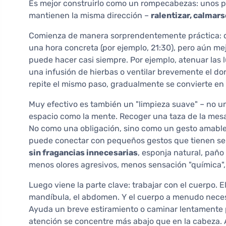
Es mejor construirlo como un rompecabezas: unos p
mantienen la misma dirección –
ralentizar, calmars
Comienza de manera sorprendentemente práctica: d
una hora concreta (por ejemplo, 21:30), pero aún 
puede hacer casi siempre. Por ejemplo, atenuar las 
una infusión de hierbas o ventilar brevemente el do
repite el mismo paso, gradualmente se convierte en u
Muy efectivo es también un "limpieza suave" – no u
espacio como la mente. Recoger una taza de la mesa,
No como una obligación, sino como un gesto amable ha
puede conectar con pequeños gestos que tienen se
sin fragancias innecesarias
, esponja natural, paño
menos olores agresivos, menos sensación "química"
Luego viene la parte clave: trabajar con el cuerpo. 
mandíbula, el abdomen. Y el cuerpo a menudo necesi
Ayuda un breve estiramiento o caminar lentamente p
atención se concentre más abajo que en la cabeza. A