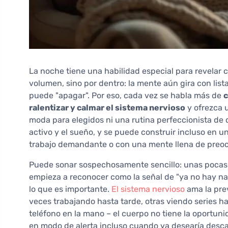
La noche tiene una habilidad especial para revelar 
volumen, sino por dentro: la mente aún gira con list
puede "apagar". Por eso, cada vez se habla más de
c
ralentizar y calmar el sistema nervioso
y ofrezca 
moda para elegidos ni una rutina perfeccionista de 
activo y el sueño, y se puede construir incluso en 
trabajo demandante o con una mente llena de preo
Puede sonar sospechosamente sencillo: unas pocas a
empieza a reconocer como la señal de "ya no hay na
lo que es importante.
El sistema nervioso
ama la prev
veces trabajando hasta tarde, otras viendo series h
teléfono en la mano – el cuerpo no tiene la oportu
en modo de alerta incluso cuando ya desearía desca