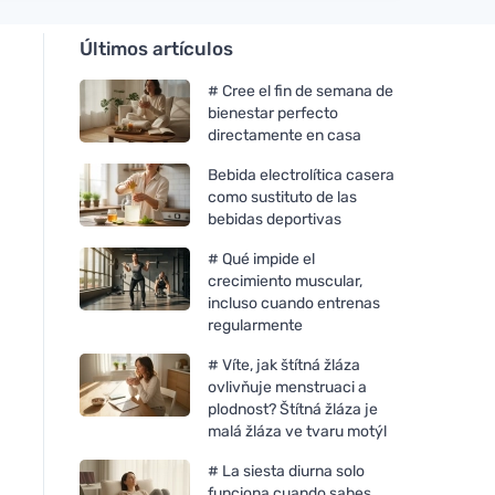
Últimos artículos
# Cree el fin de semana de
bienestar perfecto
directamente en casa
Bebida electrolítica casera
como sustituto de las
bebidas deportivas
# Qué impide el
crecimiento muscular,
incluso cuando entrenas
regularmente
# Víte, jak štítná žláza
ovlivňuje menstruaci a
plodnost? Štítná žláza je
malá žláza ve tvaru motýl
# La siesta diurna solo
funciona cuando sabes