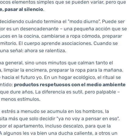
ocos elementos simples que se pueden variar, pero que
e, pasar al silencio
.
ecidiendo cuándo termina el "modo diurno". Puede ser
mejor es un desencadenante – una pequeña acción que se
luces en la cocina, cambiarse a ropa cómoda, preparar
rmitorio. El cuerpo aprende asociaciones. Cuando se
na señal: ahora se ralentiza.
na general, sino unos minutos que calman tanto el
 limpiar la encimera, preparar la ropa para la mañana.
cia el futuro yo. En un hogar ecológico, el ritual se
ntido:
productos respetuosos con el medio ambiente
 que dure años. La diferencia es sutil, pero palpable –
, menos estímulos.
El estrés a menudo se acumula en los hombros, la
ta más que solo decidir "ya no voy a pensar en eso".
or el apartamento, incluso descalzo, para que la
 algunos les va bien una ducha caliente, a otros un