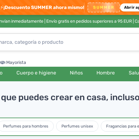
⚡
¡Descuento SUMMER ahora mismo!
SUMMER
Abrir a
envían inmediatamente |
Envío gratis en pedidos superiores a 95 EUR
| C
Mayorista
ro
Cuerpo e higiene
Niños
Hombre
Sal
a que puedes crear en casa, inclus
Perfumes para hombres
Perfumes unisex
Fragancias para e