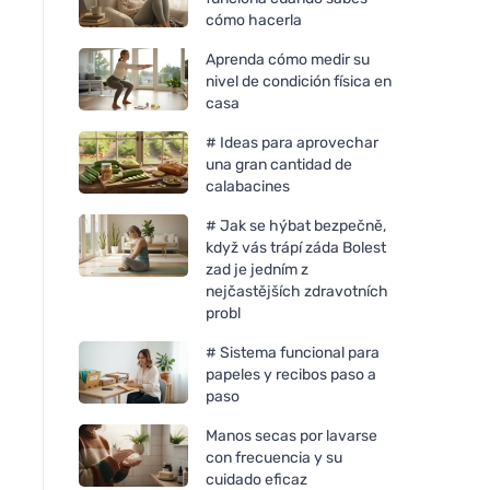
cómo hacerla
Aprenda cómo medir su
nivel de condición física en
casa
# Ideas para aprovechar
una gran cantidad de
calabacines
# Jak se hýbat bezpečně,
když vás trápí záda Bolest
zad je jedním z
nejčastějších zdravotních
probl
# Sistema funcional para
papeles y recibos paso a
paso
Manos secas por lavarse
con frecuencia y su
cuidado eficaz