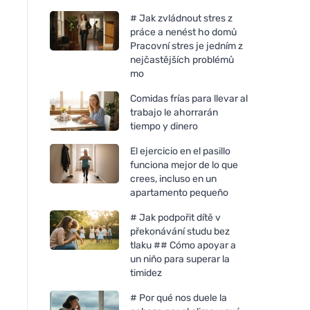
# Jak zvládnout stres z
práce a nenést ho domů
Pracovní stres je jedním z
nejčastějších problémů
mo
Comidas frías para llevar al
trabajo le ahorrarán
tiempo y dinero
El ejercicio en el pasillo
funciona mejor de lo que
crees, incluso en un
apartamento pequeño
# Jak podpořit dítě v
překonávání studu bez
Rozvoněno Vela perfumada
Rozvoněno Vela pe
tlaku ## Cómo apoyar a
- En el reino de los sueños
- Milagro de Navida
un niño para superar la
(130 ml) - con lavanda
ml) - con especias 
timidez
relajante
jengibre
# Por qué nos duele la