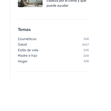
cabeza por el clima y qué
puede ayudar
Temas
Cosméticos
268
Salud
2607
Estilo de vida
240
Madre e hijo
208
Hogar
338