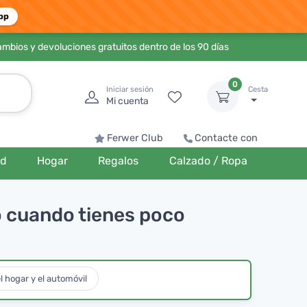
pp
ambios y devoluciones gratuitos dentro de los 90 días
0
Iniciar sesión
Cesta
Mi cuenta
Ferwer Club
Contacte con
ud
Hogar
Regalos
Calzado / Ropa
o cuando tienes poco
l hogar y el automóvil