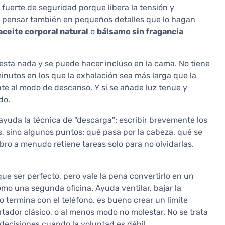
l fuerte de seguridad porque libera la tensión y
eno pensar también en pequeños detalles que lo hagan
aceite corporal natural
o
bálsamo sin fragancia
esta nada y se puede hacer incluso en la cama. No tiene
utos en los que la exhalación sea más larga que la
te al modo de descanso. Y si se añade luz tenue y
do.
yuda la técnica de "descarga": escribir brevemente los
, sino algunos puntos: qué pasa por la cabeza, qué se
bro a menudo retiene tareas solo para no olvidarlas.
que ser perfecto, pero vale la pena convertirlo en un
mo una segunda oficina. Ayuda ventilar, bajar la
 termina con el teléfono, es bueno crear un límite
rtador clásico, o al menos modo no molestar. No se trata
 decisiones cuando la voluntad es débil.