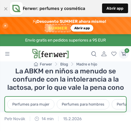
×
Ferwer: perfumes y cosmética
Abrir app
⚡
¡Descuento SUMMER ahora mismo!
×
SUMMER
Abrir app
Envío gratis en pedidos superiores a 95 EUR
0
Ferwer
Blog
Madre e hijo
La ABKM en niños a menudo se
confunde con la intolerancia a la
lactosa, por lo que vale la pena cono
Perfumes para mujer
Perfumes para hombres
Perfume
Petr Novák
14 min
15.2.2026