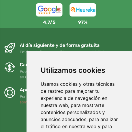
4,7/5
97%
Al día siguiente y de forma gratuita
Envío gratuito para pedidos superiores a 95 EUR
Cambios y devoluciones gratuitos
Utilizamos cookies
Puede devolver o cambiar su pedido en cualquier momento
en un plazo de 90 días
Usamos cookies y otras técnicas
Apoyamos a Trees.org
de rastreo para mejorar tu
Por cada pedido plantamos un árbol. Leer más
Quiénes
experiencia de navegación en
somos
.
nuestra web, para mostrarte
contenidos personalizados y
anuncios adecuados, para analizar
el tráfico en nuestra web y para