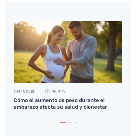
Petr Novák
14 min
Petr N
Cómo el aumento de peso durante el
Lo qu
embarazo afecta su salud y bienestar
cuand
senti