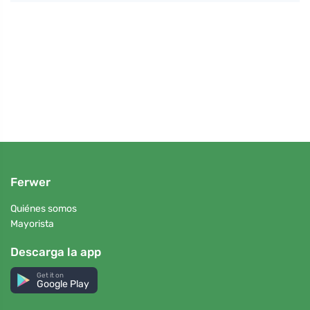
e
Prueb
que n
Ferwer
Quiénes somos
Mayorista
Descarga la app
Get it on
Google Play