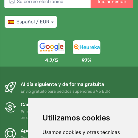
Iniciar sesión
Español / EUR
4,7/5
97%
Al día siguiente y de forma gratuita
Envío gratuito para pedidos superiores a 95 EUR
Cambios y devoluciones gratuitos
Puede devolver o cambiar su pedido en cualquier momento
Utilizamos cookies
en un plazo de 90 días
Apoyamos a Trees.org
Usamos cookies y otras técnicas
Por cada pedido plantamos un árbol. Leer más
Quiénes