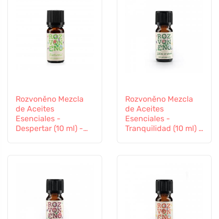
Rozvoněno Mezcla
Rozvoněno Mezcla
de Aceites
de Aceites
Esenciales -
Esenciales -
Despertar (10 ml) -
Tranquilidad (10 ml) -
con limón, naranja y
con lavanda y
rosa de palma
pachulí