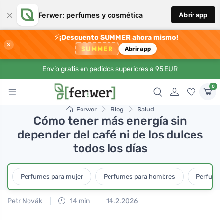
×
Ferwer: perfumes y cosmética
Abrir app
⚡
¡Descuento SUMMER ahora mismo!
×
SUMMER
Abrir app
Envío gratis en pedidos superiores a 95 EUR
0
Ferwer
Blog
Salud
Cómo tener más energía sin
depender del café ni de los dulces
todos los días
Perfumes para mujer
Perfumes para hombres
Perfume
Petr Novák
14 min
14.2.2026