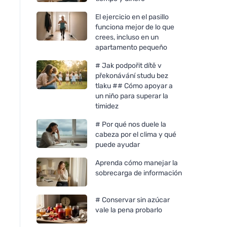
El ejercicio en el pasillo
funciona mejor de lo que
crees, incluso en un
apartamento pequeño
# Jak podpořit dítě v
překonávání studu bez
tlaku ## Cómo apoyar a
un niño para superar la
timidez
# Por qué nos duele la
cabeza por el clima y qué
puede ayudar
Aprenda cómo manejar la
sobrecarga de información
# Conservar sin azúcar
vale la pena probarlo