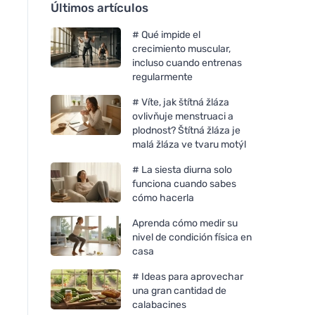
Últimos artículos
# Qué impide el
crecimiento muscular,
incluso cuando entrenas
regularmente
# Víte, jak štítná žláza
ovlivňuje menstruaci a
plodnost? Štítná žláza je
malá žláza ve tvaru motýl
# La siesta diurna solo
funciona cuando sabes
cómo hacerla
Aprenda cómo medir su
nivel de condición física en
casa
# Ideas para aprovechar
una gran cantidad de
calabacines