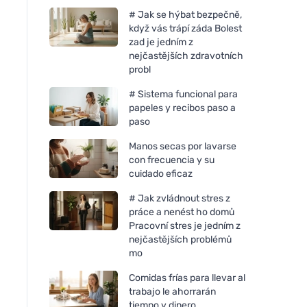
# Jak se hýbat bezpečně,
když vás trápí záda Bolest
zad je jedním z
nejčastějších zdravotních
probl
# Sistema funcional para
papeles y recibos paso a
paso
Manos secas por lavarse
con frecuencia y su
cuidado eficaz
# Jak zvládnout stres z
práce a nenést ho domů
Pracovní stres je jedním z
nejčastějších problémů
mo
Comidas frías para llevar al
trabajo le ahorrarán
tiempo y dinero