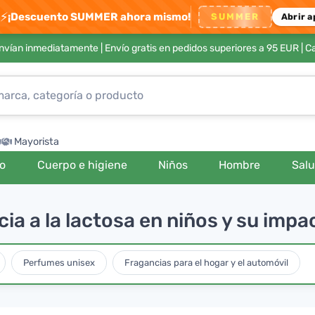
⚡
¡Descuento SUMMER ahora mismo!
SUMMER
Abrir a
envían inmediatamente |
Envío gratis en pedidos superiores a 95 EUR
| C
Mayorista
ro
Cuerpo e higiene
Niños
Hombre
Sal
ia a la lactosa en niños y su impa
Perfumes unisex
Fragancias para el hogar y el automóvil