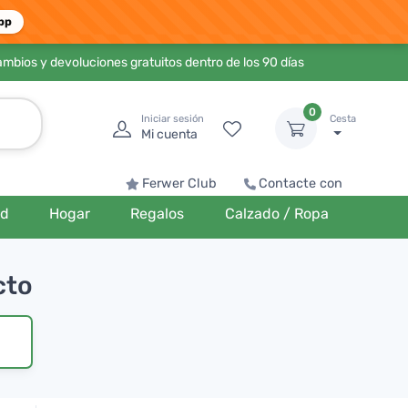
pp
ambios y devoluciones gratuitos dentro de los 90 días
0
Iniciar sesión
Cesta
Mi cuenta
Ferwer Club
Contacte con
ud
Hogar
Regalos
Calzado / Ropa
cto