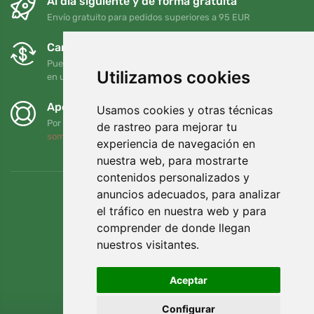
Al día siguiente y de forma gratuita
Envío gratuito para pedidos superiores a 95 EUR
Cambios y devoluciones gratuitos
Puede devolver o cambiar su pedido en cualquier momento
Utilizamos cookies
en un plazo de 90 días
Apoyamos a Trees.org
Usamos cookies y otras técnicas
Por cada pedido plantamos un árbol. Leer más
Quiénes
de rastreo para mejorar tu
somos
.
experiencia de navegación en
nuestra web, para mostrarte
contenidos personalizados y
anuncios adecuados, para analizar
el tráfico en nuestra web y para
comprender de donde llegan
nuestros visitantes.
Aceptar
Configurar