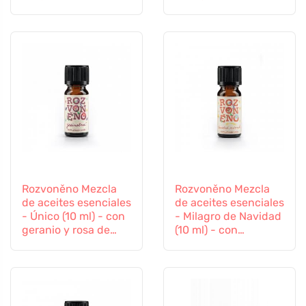
con limón, naranja y
con lavanda y
rosa de palma
pachulí
Rozvoněno Mezcla
Rozvoněno Mezcla
de aceites esenciales
de aceites esenciales
- Único (10 ml) - con
- Milagro de Navidad
geranio y rosa de
(10 ml) - con
palma
especias de pan de
jengibre