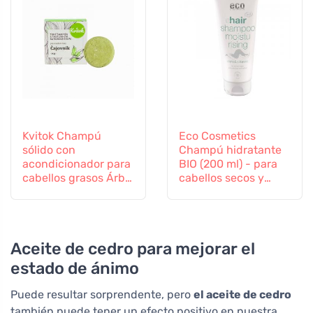
Kvitok Champú
Eco Cosmetics
sólido con
Champú hidratante
acondicionador para
BIO (200 ml) - para
cabellos grasos Árbol
cabellos secos y
del té (25 g) - con
cansados
queratina vegetal
Aceite de cedro para mejorar el
estado de ánimo
Puede resultar sorprendente, pero
el aceite de cedro
también puede tener un efecto positivo en nuestra