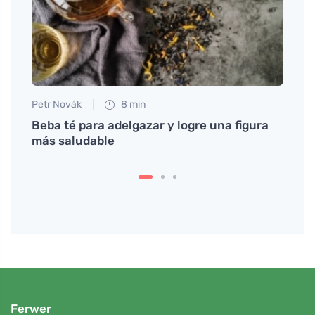
Petr Novák
8 min
Petr N
d que
Beba té para adelgazar y logre una figura
La en
más saludable
para 
Ferwer