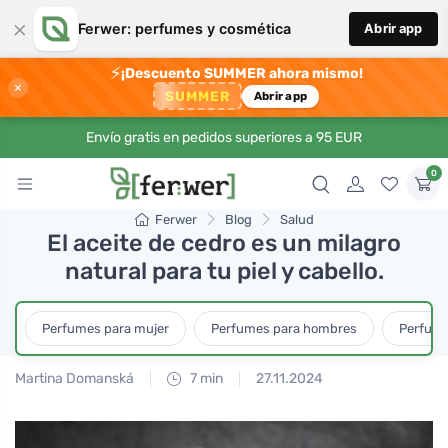
×
Ferwer: perfumes y cosmética
Abrir app
⚡
¡Descuento SUMMER ahora mismo!
×
SUMMER
Abrir app
Envío gratis en pedidos superiores a 95 EUR
0
Ferwer
Blog
Salud
El aceite de cedro es un milagro
natural para tu piel y cabello.
Perfumes para mujer
Perfumes para hombres
Perfume
Martina Domanská
7 min
27.11.2024