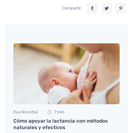
Compartir
Eva Novotná
7 min
Tomáš
egura
Cómo apoyar la lactancia con métodos
Té de
naturales y efectivos
muje