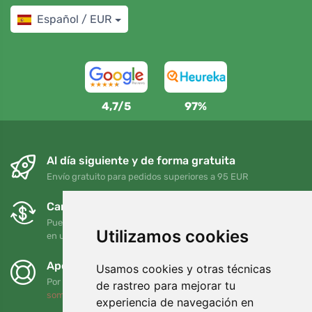
Español / EUR
4,7/5
97%
Al día siguiente y de forma gratuita
Envío gratuito para pedidos superiores a 95 EUR
Cambios y devoluciones gratuitos
Puede devolver o cambiar su pedido en cualquier momento
Utilizamos cookies
en un plazo de 90 días
Apoyamos a Trees.org
Usamos cookies y otras técnicas
Por cada pedido plantamos un árbol. Leer más
Quiénes
de rastreo para mejorar tu
somos
.
experiencia de navegación en