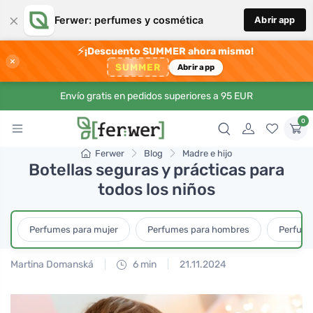
×
Ferwer: perfumes y cosmética
Abrir app
⚡
¡Descuento SUMMER ahora mismo!
×
SUMMER
Abrir app
Envío gratis en pedidos superiores a 95 EUR
0
Ferwer
Blog
Madre e hijo
Botellas seguras y prácticas para
todos los niños
Perfumes para mujer
Perfumes para hombres
Perfume
Martina Domanská
6 min
21.11.2024