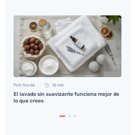
ua en
Petr Novák
15 min
Tomáš
El lavado sin suavizante funciona mejor de
El ai
lo que crees
ayuda