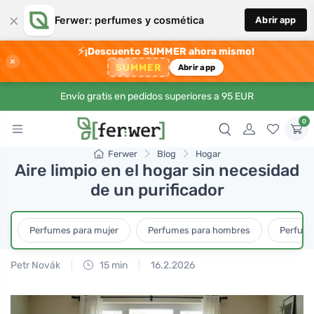
×
Ferwer: perfumes y cosmética
Abrir app
⚡
¡Descuento SUMMER ahora mismo!
×
SUMMER
Abrir app
Envío gratis en pedidos superiores a 95 EUR
0
Ferwer
Blog
Hogar
Aire limpio en el hogar sin necesidad
de un purificador
Perfumes para mujer
Perfumes para hombres
Perfume
Petr Novák
15 min
16.2.2026