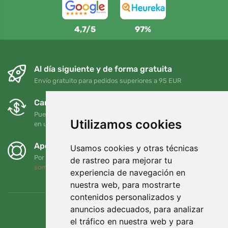
4,7/5
97%
Al día siguiente y de forma gratuita
Envío gratuito para pedidos superiores a 95 EUR
Cambios y devoluciones gratuitos
Puede devolver o cambiar su pedido en cualquier momento
Utilizamos cookies
en un plazo de 90 días
Apoyamos a Trees.org
Usamos cookies y otras técnicas
Por cada pedido plantamos un árbol. Leer más
Quiénes
de rastreo para mejorar tu
somos
.
experiencia de navegación en
nuestra web, para mostrarte
contenidos personalizados y
anuncios adecuados, para analizar
el tráfico en nuestra web y para