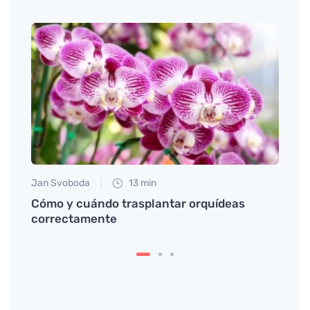
Jan Svoboda
13 min
Jan S
in
Cómo y cuándo trasplantar orquídeas
Cómo 
o
correctamente
devol