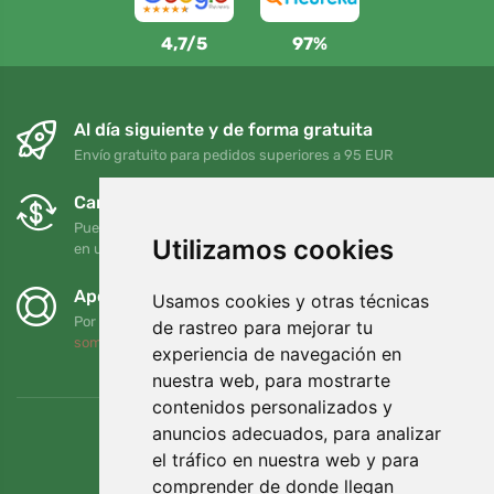
4,7/5
97%
Al día siguiente y de forma gratuita
Envío gratuito para pedidos superiores a 95 EUR
Cambios y devoluciones gratuitos
Puede devolver o cambiar su pedido en cualquier momento
Utilizamos cookies
en un plazo de 90 días
Apoyamos a Trees.org
Usamos cookies y otras técnicas
Por cada pedido plantamos un árbol. Leer más
Quiénes
de rastreo para mejorar tu
somos
.
experiencia de navegación en
nuestra web, para mostrarte
contenidos personalizados y
anuncios adecuados, para analizar
el tráfico en nuestra web y para
comprender de donde llegan