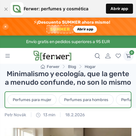
×
Ferwer: perfumes y cosmética
Abrir app
⚡
¡Descuento SUMMER ahora mismo!
×
SUMMER
Abrir app
Envío gratis en pedidos superiores a 95 EUR
0
Ferwer
Blog
Hogar
Minimalismo y ecología, que la gente
a menudo confunde, no son lo mismo
Perfumes para mujer
Perfumes para hombres
Perfume
Petr Novák
13 min
18.2.2026