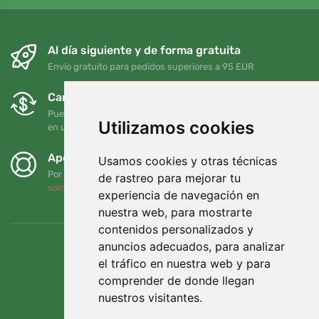
Al día siguiente y de forma gratuita
Envío gratuito para pedidos superiores a 95 EUR
Cambios y devoluciones gratuitos
Puede devolver o cambiar su pedido en cualquier momento
Utilizamos cookies
en un plazo de 90 días
Apoyamos a Trees.org
Usamos cookies y otras técnicas
Por cada pedido plantamos un árbol. Leer más
Quiénes
de rastreo para mejorar tu
somos
.
experiencia de navegación en
nuestra web, para mostrarte
contenidos personalizados y
anuncios adecuados, para analizar
el tráfico en nuestra web y para
comprender de donde llegan
nuestros visitantes.