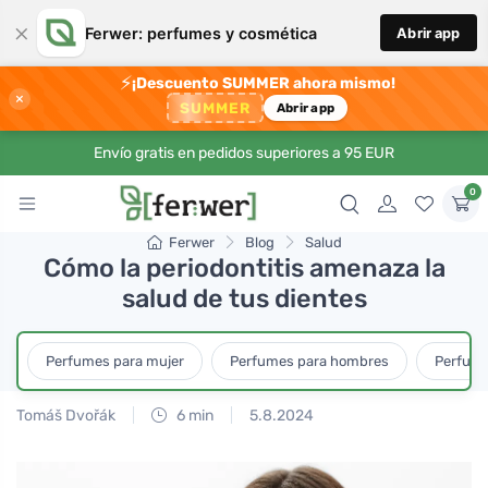
×
Ferwer: perfumes y cosmética
Abrir app
⚡
¡Descuento SUMMER ahora mismo!
×
SUMMER
Abrir app
Envío gratis en pedidos superiores a 95 EUR
0
Ferwer
Blog
Salud
Cómo la periodontitis amenaza la
salud de tus dientes
Perfumes para mujer
Perfumes para hombres
Perfume
Tomáš Dvořák
6 min
5.8.2024