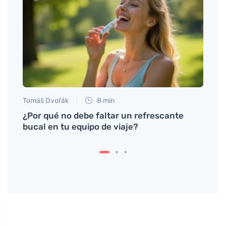
Tomáš Dvořák
8 min
Anna 
¿Por qué no debe faltar un refrescante
La al
s.
bucal en tu equipo de viaje?
sin p
hume