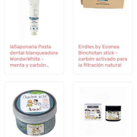
laSaponaria Pasta
Endles by Econea
dental blanqueadora
Binchotan stick -
WonderWhite -
carbón activado para
menta y carbón
la filtración natural
activado BIO (75 ml)