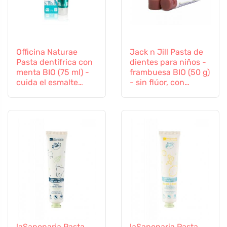
Officina Naturae
Jack n Jill Pasta de
Pasta dentífrica con
dientes para niños -
menta BIO (75 ml) -
frambuesa BIO (50 g)
cuida el esmalte
- sin flúor, con
dental y las encías
extracto de
caléndula orgánica
laSaponaria Pasta
laSaponaria Pasta