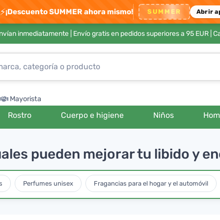
⚡
¡Descuento SUMMER ahora mismo!
SUMMER
Abrir a
envían inmediatamente |
Envío gratis en pedidos superiores a 95 EUR
| C
Mayorista
Rostro
Cuerpo e higiene
Niños
Hom
les pueden mejorar tu libido y en
s
Perfumes unisex
Fragancias para el hogar y el automóvil