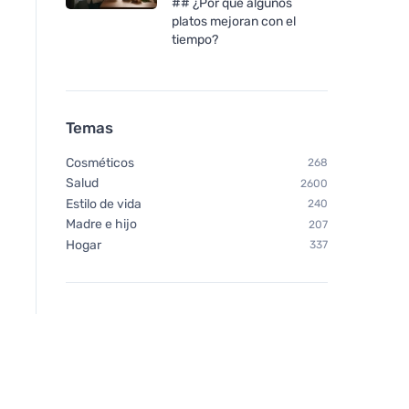
## ¿Por qué algunos
platos mejoran con el
tiempo?
Temas
Cosméticos
268
Salud
2600
Estilo de vida
240
Madre e hijo
207
Hogar
337