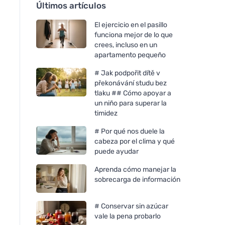
Últimos artículos
El ejercicio en el pasillo
funciona mejor de lo que
crees, incluso en un
apartamento pequeño
# Jak podpořit dítě v
překonávání studu bez
tlaku ## Cómo apoyar a
un niño para superar la
timidez
# Por qué nos duele la
cabeza por el clima y qué
puede ayudar
Aprenda cómo manejar la
sobrecarga de información
# Conservar sin azúcar
vale la pena probarlo