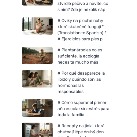
ztvrdlé pečivo a nevíte, co
s ním? Zde je několik náp
# Cviky na ploché nohy
které skutečně fungují *
(Translation to Spanish):*
# Ejercicios para pies p
# Plantar árboles no es
suficiente, la ecología
necesita mucho más
# Por qué desaparece la
libido y cuándo son las
hormonas las
responsables
# Cómo superar el primer
año escolar sin estrés para
toda la familia
# Recepty na jídla, která
chutnají lépe druhý den