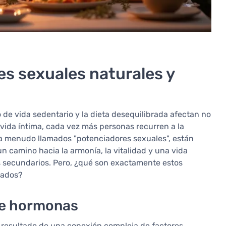
es sexuales naturales y
lo de vida sedentario y la dieta desequilibrada afectan no
vida íntima, cada vez más personas recurren a la
 a menudo llamados "potenciadores sexuales", están
n camino hacia la armonía, la vitalidad y una vida
os secundarios. Pero, ¿qué son exactamente estos
tados?
 de hormonas
el resultado de una conexión compleja de factores