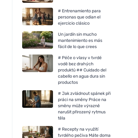
# Entrenamiento para
personas que odian el
ejercicio clásico
Un jardín sin mucho
mantenimiento es más
fácil de lo que crees
# Péče o vlasy v tvrdé
vodě bez drahých
produktů ## Cuidado del
cabello en agua dura sin
productos
# Jak zvládnout spánek při
práci na směny Práce na
směny může výrazně
narušit přirozený rytmus
těla
# Recepty na využití
tvrdého pečiva Máte doma