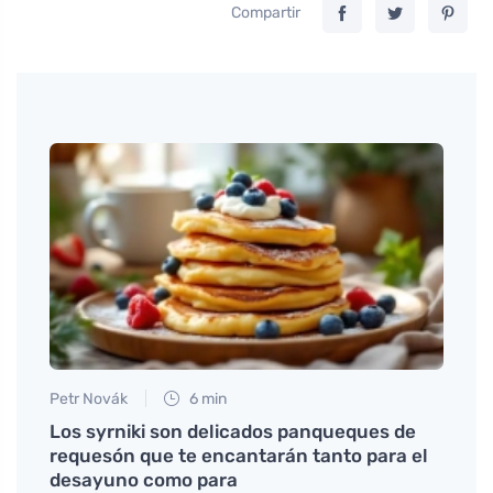
Compartir
Petr Novák
6 min
Jan S
es la
Los syrniki son delicados panqueques de
Inclu
requesón que te encantarán tanto para el
desayuno como para