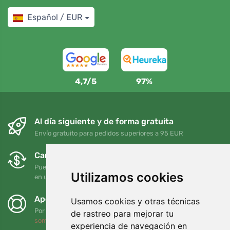
Español / EUR
4,7/5
97%
Al día siguiente y de forma gratuita
Envío gratuito para pedidos superiores a 95 EUR
Cambios y devoluciones gratuitos
Puede devolver o cambiar su pedido en cualquier momento
Utilizamos cookies
en un plazo de 90 días
Apoyamos a Trees.org
Usamos cookies y otras técnicas
Por cada pedido plantamos un árbol. Leer más
Quiénes
de rastreo para mejorar tu
somos
.
experiencia de navegación en