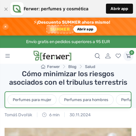
×
Ferwer: perfumes y cosmética
Abrir app
⚡
¡Descuento SUMMER ahora mismo!
×
SUMMER
Abrir app
Envío gratis en pedidos superiores a 95 EUR
0
Ferwer
Blog
Salud
Cómo minimizar los riesgos
asociados con el tribulus terrestris
Perfumes para mujer
Perfumes para hombres
Perfume
Tomáš Dvořák
6 min
30.11.2024