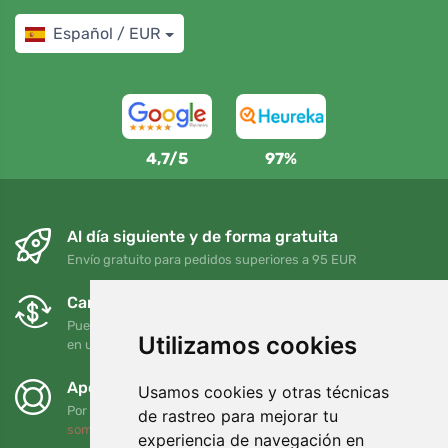
Español / EUR
4,7/5
97%
Al día siguiente y de forma gratuita
Envío gratuito para pedidos superiores a 95 EUR
Cambios y devoluciones gratuitos
Puede devolver o cambiar su pedido en cualquier momento
Utilizamos cookies
en un plazo de 90 días
Apoyamos a Trees.org
Usamos cookies y otras técnicas
Por cada pedido plantamos un árbol. Leer más
Quiénes
de rastreo para mejorar tu
somos
.
experiencia de navegación en