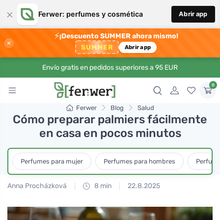
×
Ferwer: perfumes y cosmética
Abrir app
⚡
¡Descuento SUMMER ahora mismo!
×
SUMMER
Abrir app
Envío gratis en pedidos superiores a 95 EUR
0
Ferwer
Blog
Salud
Cómo preparar palmiers fácilmente
en casa en pocos minutos
Perfumes para mujer
Perfumes para hombres
Perfume
Anna Procházková
8 min
22.8.2025