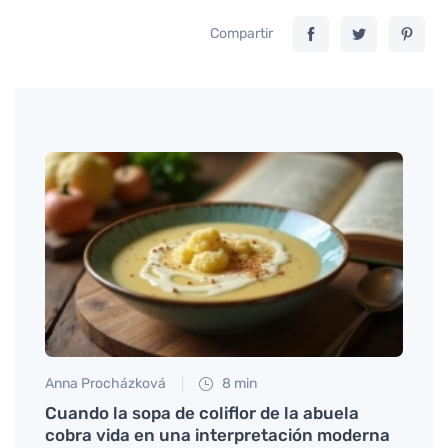
Compartir
Anna Procházková
8 min
Tomáš
Cuando la sopa de coliflor de la abuela
Cómo
cobra vida en una interpretación moderna
bien 