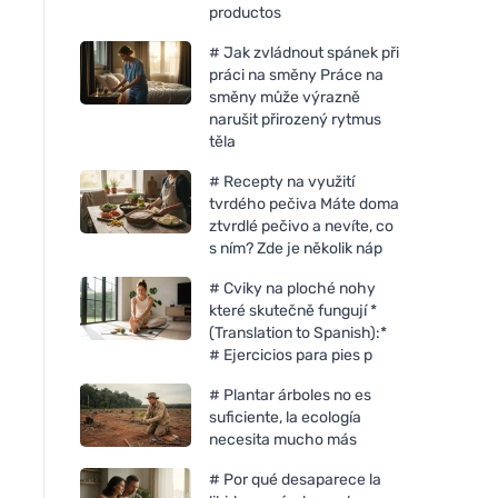
productos
# Jak zvládnout spánek při
práci na směny Práce na
směny může výrazně
narušit přirozený rytmus
těla
# Recepty na využití
tvrdého pečiva Máte doma
ztvrdlé pečivo a nevíte, co
s ním? Zde je několik náp
# Cviky na ploché nohy
které skutečně fungují *
(Translation to Spanish):*
# Ejercicios para pies p
# Plantar árboles no es
suficiente, la ecología
necesita mucho más
# Por qué desaparece la