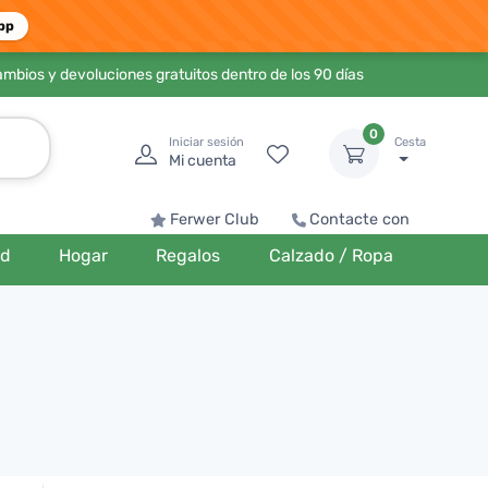
pp
ambios y devoluciones gratuitos dentro de los 90 días
0
Iniciar sesión
Cesta
Mi cuenta
Ferwer Club
Contacte con
ud
Hogar
Regalos
Calzado / Ropa