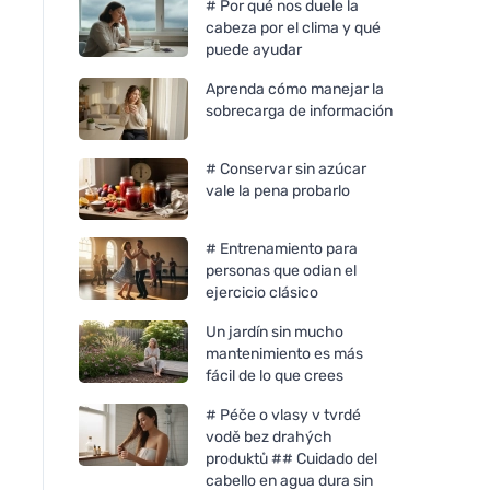
# Por qué nos duele la
cabeza por el clima y qué
puede ayudar
Aprenda cómo manejar la
sobrecarga de información
# Conservar sin azúcar
vale la pena probarlo
# Entrenamiento para
personas que odian el
ejercicio clásico
Un jardín sin mucho
mantenimiento es más
fácil de lo que crees
# Péče o vlasy v tvrdé
vodě bez drahých
produktů ## Cuidado del
cabello en agua dura sin