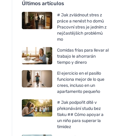
Últimos artículos
# Jak zvládnout stres z
práce a nenést ho domů
Pracovní stres je jedním z
nejčastějších problémů
mo
Comidas frías para llevar al
trabajo le ahorrarán
tiempo y dinero
El ejercicio en el pasillo
funciona mejor de lo que
crees, incluso en un
apartamento pequeño
# Jak podpořit dítě v
překonávání studu bez
tlaku ## Cómo apoyar a
un niño para superar la
timidez