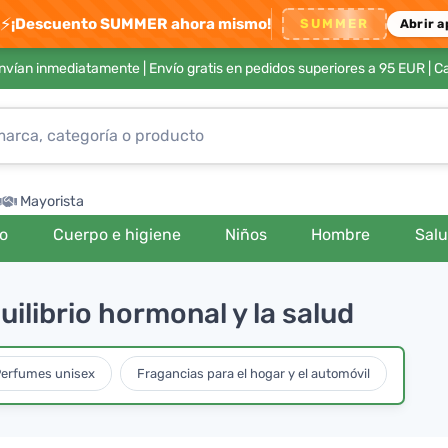
⚡
¡Descuento SUMMER ahora mismo!
SUMMER
Abrir a
envían inmediatamente |
Envío gratis en pedidos superiores a 95 EUR
| C
Mayorista
ro
Cuerpo e higiene
Niños
Hombre
Sal
uilibrio hormonal y la salud
erfumes unisex
Fragancias para el hogar y el automóvil