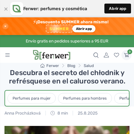
×
Ferwer: perfumes y cosmética
Abrir app
⚡
¡Descuento SUMMER ahora mismo!
×
SUMMER
Abrir app
Envío gratis en pedidos superiores a 95 EUR
0
Ferwer
Blog
Salud
Descubra el secreto del chłodnik y
refrésquese en el caluroso verano.
Perfumes para mujer
Perfumes para hombres
Perfume
Anna Procházková
8 min
25.8.2025