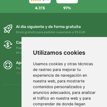
4,7/5
97%
Al día siguiente y de forma gratuita
Envío gratuito para pedidos superiores a 95 EUR
Cambios y devoluciones gratuitos
Puede devolver o cambiar su pedido en cualquier momento
Utilizamos cookies
en un plazo de 90 días
Apoyamos a Trees.org
Usamos cookies y otras técnicas
Por cada pedido plantamos un árbol. Leer más
Quiénes
de rastreo para mejorar tu
somos
.
experiencia de navegación en
nuestra web, para mostrarte
contenidos personalizados y
anuncios adecuados, para analizar
el tráfico en nuestra web y para
comprender de donde llegan