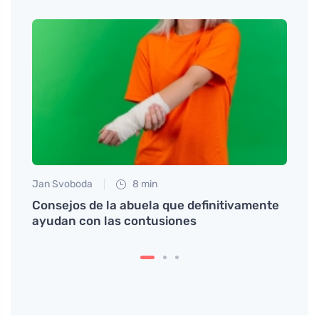
Jan Svoboda
8 min
Jan S
r y
Consejos de la abuela que definitivamente
Cómo 
ayudan con las contusiones
con u