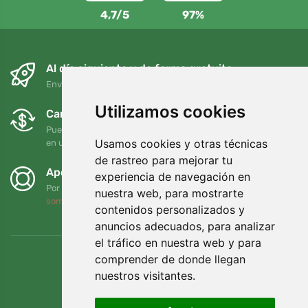
4,7/5
97%
Al día siguiente y de forma gratuita
Envío gratuito para pedidos superiores a 95 EUR
Utilizamos cookies
Cambios y devoluciones gratuitos
Puede devolver o cambiar su pedido en cualquier momento
Usamos cookies y otras técnicas
en un plazo de 90 días
de rastreo para mejorar tu
Apoyamos a Trees.org
experiencia de navegación en
Por cada pedido plantamos un árbol. Leer más
Quiénes
nuestra web, para mostrarte
somos
.
contenidos personalizados y
anuncios adecuados, para analizar
el tráfico en nuestra web y para
comprender de donde llegan
nuestros visitantes.