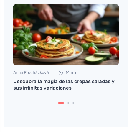
Anna Procházková
14 min
Petr N
o en
Descubra la magia de las crepas saladas y
Mejor
sus infinitas variaciones
quelo