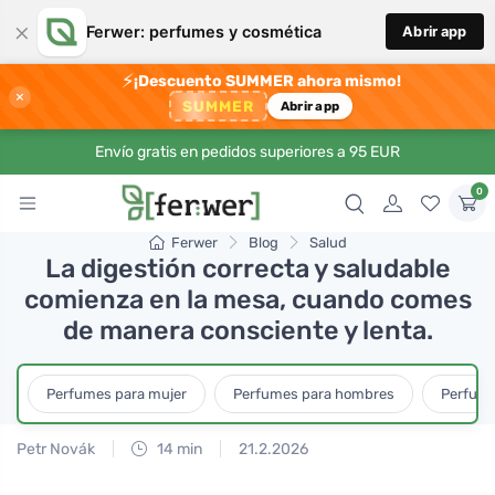
×
Ferwer: perfumes y cosmética
Abrir app
⚡
¡Descuento SUMMER ahora mismo!
×
SUMMER
Abrir app
Envío gratis en pedidos superiores a 95 EUR
0
Ferwer
Blog
Salud
La digestión correcta y saludable
comienza en la mesa, cuando comes
de manera consciente y lenta.
Perfumes para mujer
Perfumes para hombres
Perfume
Petr Novák
14 min
21.2.2026