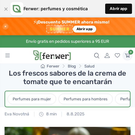
×
Ferwer: perfumes y cosmética
Abrir app
⚡
¡Descuento SUMMER ahora mismo!
×
SUMMER
Abrir app
Envío gratis en pedidos superiores a 95 EUR
0
Ferwer
Blog
Salud
Los frescos sabores de la crema de
tomate que te encantarán
Perfumes para mujer
Perfumes para hombres
Perfume
Eva Novotná
8 min
8.8.2025