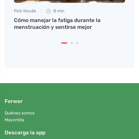
Petr Novák
8 min
Petr N
Cómo manejar la fatiga durante la
Salsa
menstruación y sentirse mejor
recet
Ferwer
Quiénes somos
Mayorista
Descarga la app