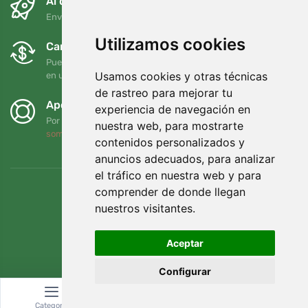
Al día siguiente y de forma gratuita
Envío gratuito para pedidos superiores a 95 EUR
Utilizamos cookies
Cambios y devoluciones gratuitos
Puede devolver o cambiar su pedido en cualquier momento
Usamos cookies y otras técnicas
en un plazo de 90 días
de rastreo para mejorar tu
Apoyamos a Trees.org
experiencia de navegación en
Por cada pedido plantamos un árbol. Leer más
Quiénes
nuestra web, para mostrarte
somos
.
contenidos personalizados y
anuncios adecuados, para analizar
el tráfico en nuestra web y para
comprender de donde llegan
nuestros visitantes.
Aceptar
Configurar
Categoría
Buscar
Cesta