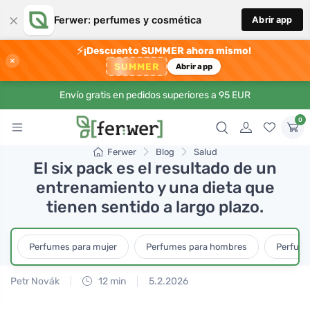
×
Ferwer: perfumes y cosmética
Abrir app
⚡
¡Descuento SUMMER ahora mismo!
×
SUMMER
Abrir app
Envío gratis en pedidos superiores a 95 EUR
0
Ferwer
Blog
Salud
El six pack es el resultado de un
entrenamiento y una dieta que
tienen sentido a largo plazo.
Perfumes para mujer
Perfumes para hombres
Perfume
Petr Novák
12 min
5.2.2026