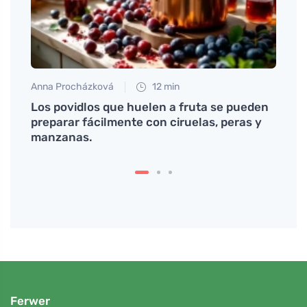
Anna Procházková
12 min
Martin
rán si
Los povidlos que huelen a fruta se pueden
Enamó
preparar fácilmente con ciruelas, peras y
senci
manzanas.
Ferwer