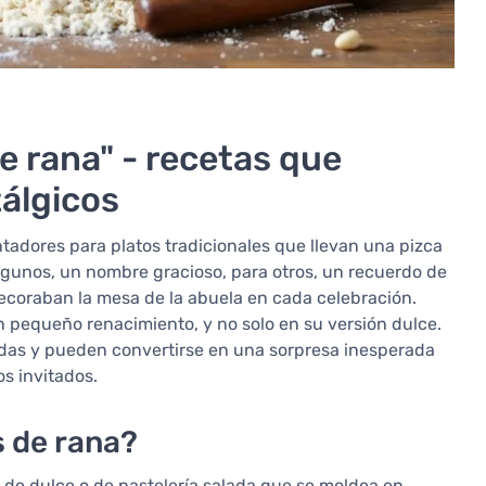
e rana" - recetas que
tálgicos
tadores para platos tradicionales que llevan una pizca
algunos, un nombre gracioso, para otros, un recuerdo de
decoraban la mesa de la abuela en cada celebración.
n pequeño renacimiento, y no solo en su versión dulce.
das y pueden convertirse en una sorpresa inesperada
os invitados.
s de rana?
 de dulce o de pastelería salada que se moldea en