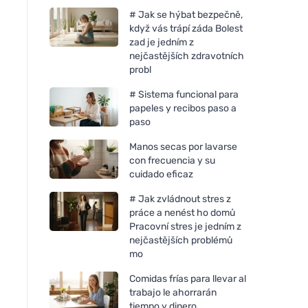
# Jak se hýbat bezpečně,
když vás trápí záda Bolest
zad je jedním z
nejčastějších zdravotních
probl
# Sistema funcional para
papeles y recibos paso a
paso
Manos secas por lavarse
con frecuencia y su
cuidado eficaz
# Jak zvládnout stres z
práce a nenést ho domů
Pracovní stres je jedním z
nejčastějších problémů
mo
Comidas frías para llevar al
trabajo le ahorrarán
tiempo y dinero