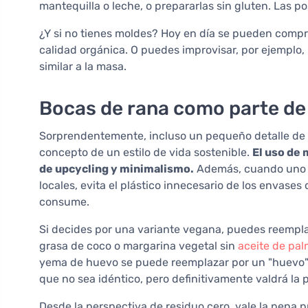
mantequilla o leche, o prepararlas sin gluten. Las pos
¿Y si no tienes moldes? Hoy en día se pueden compra
calidad orgánica. O puedes improvisar, por ejempl
similar a la masa.
Bocas de rana como parte de
Sorprendentemente, incluso un pequeño detalle de 
concepto de un estilo de vida sostenible.
El uso de
de upcycling y minimalismo.
Además, cuando uno p
locales, evita el plástico innecesario de los envase
consume.
Si decides por una variante vegana, puedes reemplaz
grasa de coco o margarina vegetal sin
aceite de pa
yema de huevo se puede reemplazar por un "huevo" d
que no sea idéntico, pero definitivamente valdrá la 
Desde la perspectiva de residuo cero, vale la pena 