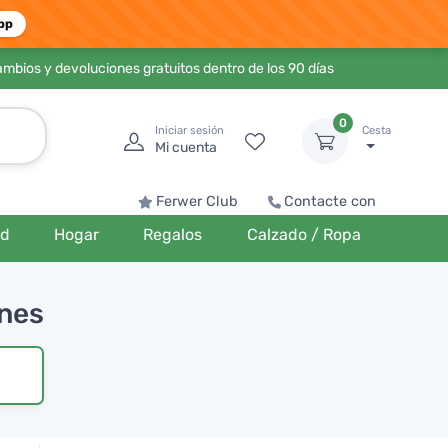
pp
ambios y devoluciones gratuitos dentro de los 90 días
0
Iniciar sesión
Cesta
Mi cuenta
Ferwer Club
Contacte con
ud
Hogar
Regalos
Calzado / Ropa
ones