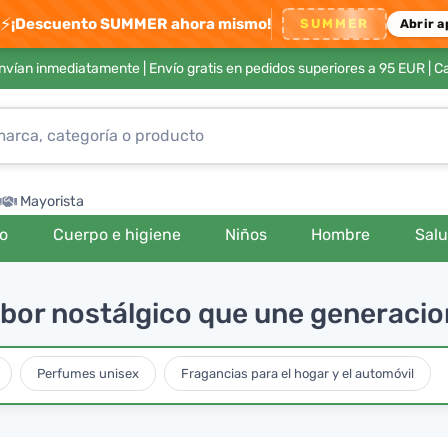
⚡
¡Descuento SUMMER ahora mismo!
SUMMER
Abrir a
envían inmediatamente |
Envío gratis en pedidos superiores a 95 EUR
| C
Mayorista
ro
Cuerpo e higiene
Niños
Hombre
Sal
abor nostálgico que une generaci
Perfumes unisex
Fragancias para el hogar y el automóvil