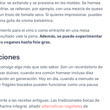
lce: se extiende y se presiona en los moldes. Se hornea
riar, se rellenan, por ejemplo, con una mezcla de queso
y un trozo de tomate seco. Si quieres impresionar, puedes
una gota de crema balsámica.
mento para el vino o como entrante en una mesa
resultado vale la pena.
Además, se puede experimentar
és veganos hasta foie gras.
ciones
 consigo algo más que solo sabor. Son un recordatorio de
near dulces, cuando era común hornear incluso diez
ración en generación. Hoy en día, cuando a menudo se
os y frágiles bocados pueden funcionar como una pausa
te a las recetas antiguas. Las tradicionales bocas de
arina integral, añadir
alternativas vegetales
de