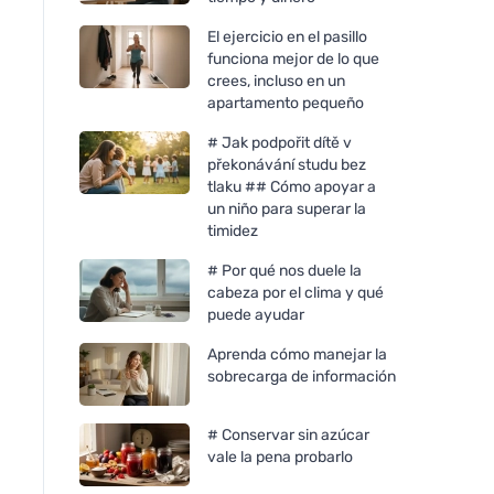
El ejercicio en el pasillo
funciona mejor de lo que
crees, incluso en un
apartamento pequeño
# Jak podpořit dítě v
překonávání studu bez
tlaku ## Cómo apoyar a
un niño para superar la
timidez
# Por qué nos duele la
cabeza por el clima y qué
puede ayudar
Aprenda cómo manejar la
sobrecarga de información
# Conservar sin azúcar
vale la pena probarlo