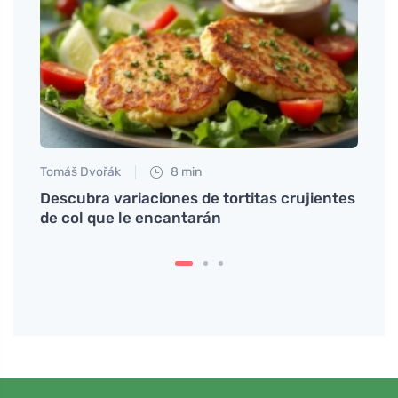
Tomáš Dvořák
8 min
Tomáš
erpo
Descubra variaciones de tortitas crujientes
El ho
de col que le encantarán
tu sa