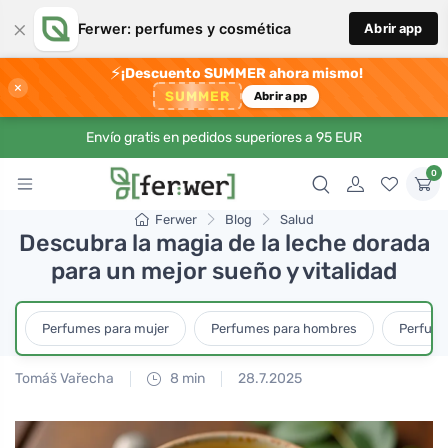
×
Ferwer: perfumes y cosmética
Abrir app
⚡
¡Descuento SUMMER ahora mismo!
×
SUMMER
Abrir app
Envío gratis en pedidos superiores a 95 EUR
0
Ferwer
Blog
Salud
Descubra la magia de la leche dorada
para un mejor sueño y vitalidad
Perfumes para mujer
Perfumes para hombres
Perfume
Tomáš Vařecha
8 min
28.7.2025