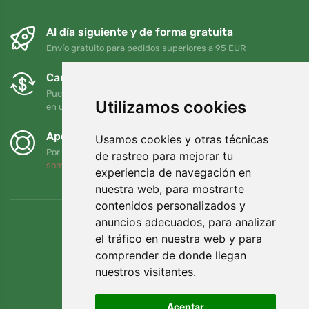
Al día siguiente y de forma gratuita
Envío gratuito para pedidos superiores a 95 EUR
Cambios y devoluciones gratuitos
Puede devolver o cambiar su pedido en cualquier momento
Utilizamos cookies
en un plazo de 90 días
Apoyamos a Trees.org
Usamos cookies y otras técnicas
Por cada pedido plantamos un árbol. Leer más
Quiénes
de rastreo para mejorar tu
somos
.
experiencia de navegación en
nuestra web, para mostrarte
contenidos personalizados y
anuncios adecuados, para analizar
el tráfico en nuestra web y para
comprender de donde llegan
nuestros visitantes.
Aceptar