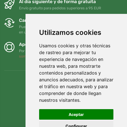
Al día siguiente y de forma gratuita
Envío gratuito para pedidos superiores a 95 EUR
Cambios y devoluciones gratuitos
Puede devolver o cambiar su pedido en cualquier momento
Utilizamos cookies
en un plazo de 90 días
Apoyamos a Trees.org
Usamos cookies y otras técnicas
Por cada pedido plantamos un árbol. Leer más
Quiénes
de rastreo para mejorar tu
somos
.
experiencia de navegación en
nuestra web, para mostrarte
contenidos personalizados y
anuncios adecuados, para analizar
el tráfico en nuestra web y para
comprender de donde llegan
nuestros visitantes.
Aceptar
Configurar