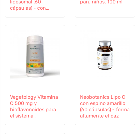
liposomal (60
para niños, 100 ml
cápsulas) - con
selenio y zinc
Vegetology Vitamina
Neobotanics Lipo C
C 500 mg y
con espino amarillo
bioflavonoides para
(60 cápsulas) - forma
el sistema
altamente eficaz
inmunitario, 60
cápsulas