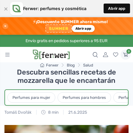
×
Ferwer: perfumes y cosmética
Abrir app
⚡
¡Descuento SUMMER ahora mismo!
×
SUMMER
Abrir app
Envío gratis en pedidos superiores a 95 EUR
0
Ferwer
Blog
Salud
Descubra sencillas recetas de
mozzarella que le encantarán
Perfumes para mujer
Perfumes para hombres
Perfume
Tomáš Dvořák
8 min
21.6.2025