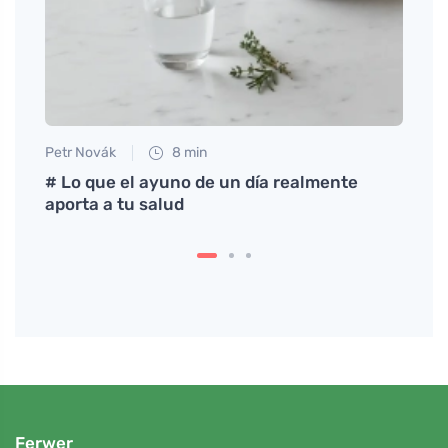
Petr Novák
8 min
Eva No
para
# Lo que el ayuno de un día realmente
Descu
aporta a tu salud
disfr
Ferwer