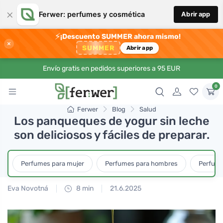
×
Ferwer: perfumes y cosmética
Abrir app
⚡
¡Descuento SUMMER ahora mismo!
×
SUMMER
Abrir app
Envío gratis en pedidos superiores a 95 EUR
0
Ferwer
Blog
Salud
Los panqueques de yogur sin leche
son deliciosos y fáciles de preparar.
Perfumes para mujer
Perfumes para hombres
Perfume
Eva Novotná
8 min
21.6.2025