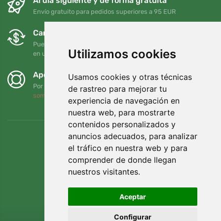
Al día siguiente y de forma gratuita
Envío gratuito para pedidos superiores a 95 EUR
Cambios y devoluciones gratuitos
Puede devolver o cambiar su pedido en cualquier momento
Utilizamos cookies
en un plazo de 90 días
Apoyamos a Trees.org
Usamos cookies y otras técnicas
Por cada pedido plantamos un árbol. Leer más
Quiénes
de rastreo para mejorar tu
somos
.
experiencia de navegación en
nuestra web, para mostrarte
contenidos personalizados y
anuncios adecuados, para analizar
el tráfico en nuestra web y para
comprender de donde llegan
nuestros visitantes.
Aceptar
Configurar