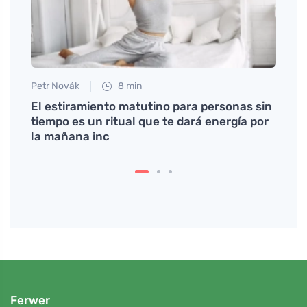
Petr Novák
8 min
Anna 
n sus
El estiramiento matutino para personas sin
Descu
tiempo es un ritual que te dará energía por
que c
la mañana inc
Ferwer