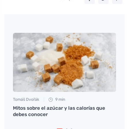
Tomáš Dvořák
9 min
Anna 
en la
Mitos sobre el azúcar y las calorías que
Cómo 
debes conocer
franc