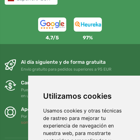
4,7/5
97%
Al día siguiente y de forma gratuita
Envío gratuito para pedidos superiores a 95 EUR
Cambios y devoluciones gratuitos
Puede devolver o cambiar su pedido en cualquier momento
Utilizamos cookies
en un plazo de 90 días
Apoyamos a Trees.org
Usamos cookies y otras técnicas
Por cada pedido plantamos un árbol. Leer más
Quiénes
de rastreo para mejorar tu
somos
.
experiencia de navegación en
nuestra web, para mostrarte