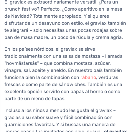
El gravlax es extraordinariamente versátil. ¿Para un
brunch festivo? Perfecto. ¿Como aperitivo en la mesa
de Navidad? Totalmente apropiado. Y si quieres
disfrutar de un desayuno con estilo, el gravlax también
te alegrará – solo necesitas unas pocas rodajas sobre
pan de masa madre, un poco de rúcula y crema agria.
En los países nórdicos, el gravlax se sirve
tradicionalmente con una salsa de mostaza – llamada
"hovmästarsås" – que combina mostaza, azúcar,
vinagre, sal, aceite y eneldo. En nuestro país también
funciona bien la combinación con
rábano
, verduras
frescas o como parte de sándwiches. También es una
excelente opción servirlo con papas al horno o como
parte de un menú de tapas.
Incluso a los niños a menudo les gusta el gravlax –
gracias a su sabor suave y fácil combinación con
guarniciones favoritas. Y si buscas una manera de
impresionar a tus invitados con algo inusual,
el gravlax