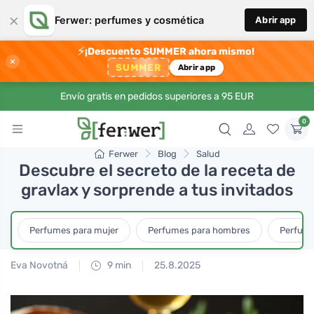
×
Ferwer: perfumes y cosmética
Abrir app
⚡
¡Descuento SUMMER ahora mismo!
×
SUMMER
Abrir app
Envío gratis en pedidos superiores a 95 EUR
0
Ferwer
Blog
Salud
Descubre el secreto de la receta de
gravlax y sorprende a tus invitados
Perfumes para mujer
Perfumes para hombres
Perfume
Eva Novotná
9 min
25.8.2025