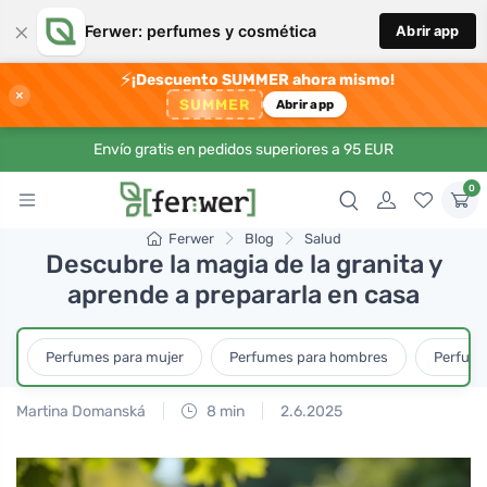
×
Ferwer: perfumes y cosmética
Abrir app
⚡
¡Descuento SUMMER ahora mismo!
×
SUMMER
Abrir app
Envío gratis en pedidos superiores a 95 EUR
0
Ferwer
Blog
Salud
Descubre la magia de la granita y
aprende a prepararla en casa
Perfumes para mujer
Perfumes para hombres
Perfume
Martina Domanská
8 min
2.6.2025