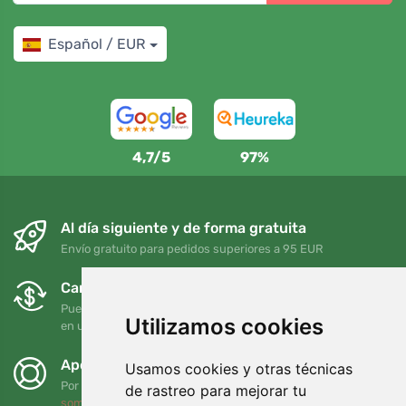
Español / EUR
4,7/5
97%
Al día siguiente y de forma gratuita
Envío gratuito para pedidos superiores a 95 EUR
Cambios y devoluciones gratuitos
Puede devolver o cambiar su pedido en cualquier momento
Utilizamos cookies
en un plazo de 90 días
Apoyamos a Trees.org
Usamos cookies y otras técnicas
Por cada pedido plantamos un árbol. Leer más
Quiénes
de rastreo para mejorar tu
somos
.