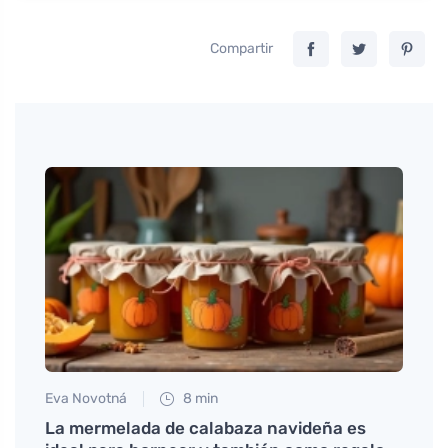
Compartir
Eva Novotná
8 min
Tomáš
y el
La mermelada de calabaza navideña es
Apoya