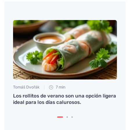
Tomáš Dvořák
7 min
Jan S
pa
Los rollitos de verano son una opción ligera
Recet
ideal para los días calurosos.
encan