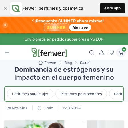
×
Ferwer: perfumes y cosmética
Abrir app
⚡
¡Descuento SUMMER ahora mismo!
×
SUMMER
Abrir app
Envío gratis en pedidos superiores a 95 EUR
0
Ferwer
Blog
Salud
Dominancia de estrógenos y su
impacto en el cuerpo femenino
Perfumes para mujer
Perfumes para hombres
Perfume
Eva Novotná
7 min
19.8.2024