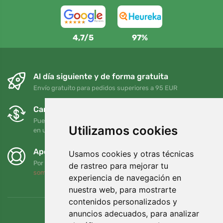
4,7/5
97%
Al día siguiente y de forma gratuita
Envío gratuito para pedidos superiores a 95 EUR
Cambios y devoluciones gratuitos
Puede devolver o cambiar su pedido en cualquier momento
Utilizamos cookies
en un plazo de 90 días
Apoyamos a Trees.org
Usamos cookies y otras técnicas
Por cada pedido plantamos un árbol. Leer más
Quiénes
de rastreo para mejorar tu
somos
.
experiencia de navegación en
nuestra web, para mostrarte
contenidos personalizados y
anuncios adecuados, para analizar