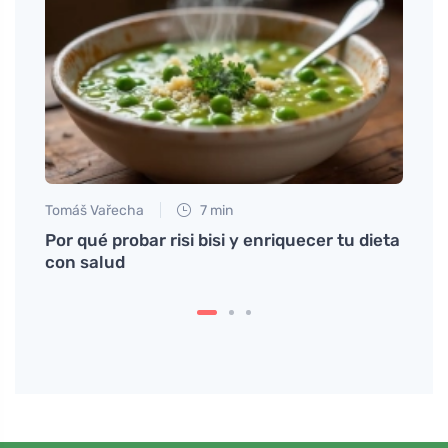
Tomáš Vařecha
7 min
Martin
Por qué probar risi bisi y enriquecer tu dieta
Postr
e
con salud
requ