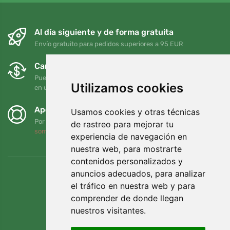
Al día siguiente y de forma gratuita
Envío gratuito para pedidos superiores a 95 EUR
Cambios y devoluciones gratuitos
Puede devolver o cambiar su pedido en cualquier momento
Utilizamos cookies
en un plazo de 90 días
Apoyamos a Trees.org
Usamos cookies y otras técnicas
Por cada pedido plantamos un árbol. Leer más
Quiénes
de rastreo para mejorar tu
somos
.
experiencia de navegación en
nuestra web, para mostrarte
contenidos personalizados y
anuncios adecuados, para analizar
el tráfico en nuestra web y para
comprender de donde llegan
nuestros visitantes.