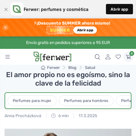
×
Ferwer: perfumes y cosmética
Abrir app
⚡
¡Descuento SUMMER ahora mismo!
×
SUMMER
Abrir app
Envío gratis en pedidos superiores a 95 EUR
0
Ferwer
Blog
Salud
El amor propio no es egoísmo, sino la
clave de la felicidad
Perfumes para mujer
Perfumes para hombres
Perfume
Anna Procházková
6 min
17.3.2025