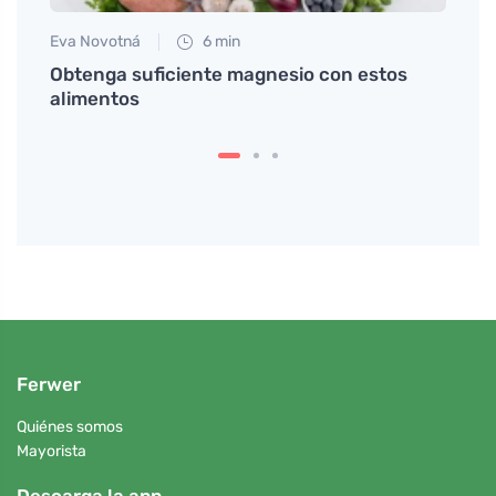
Eva Novotná
6 min
Petr N
 la
Obtenga suficiente magnesio con estos
Prepa
alimentos
cuand
calie
Ferwer
Quiénes somos
Mayorista