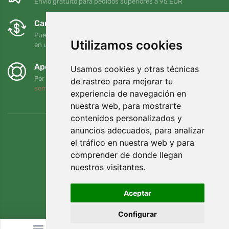
Envío gratuito para pedidos superiores a 95 EUR
Cambios y devoluciones gratuitos
Puede devolver o cambiar su pedido en cualquier momento
Utilizamos cookies
en un plazo de 90 días
Apoyamos a Trees.org
Usamos cookies y otras técnicas
Por cada pedido plantamos un árbol. Leer más
Quiénes
de rastreo para mejorar tu
somos
.
experiencia de navegación en
nuestra web, para mostrarte
contenidos personalizados y
anuncios adecuados, para analizar
el tráfico en nuestra web y para
comprender de donde llegan
nuestros visitantes.
Aceptar
Configurar