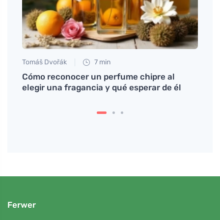
Tomáš Dvořák
7 min
Tomáš
á a
Cómo reconocer un perfume chipre al
Teñid
elegir una fragancia y qué esperar de él
maqui
Ferwer