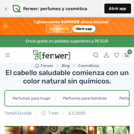
×
Ferwer: perfumes y cosmética
Abrir app
⚡
¡Descuento SUMMER ahora mismo!
×
SUMMER
Abrir app
Envío gratis en pedidos superiores a 95 EUR
0
Ferwer
Blog
Cosméticos
El cabello saludable comienza con un
color natural sin químicos.
Perfumes para mujer
Perfumes para hombres
Perfume
Tomáš Dvořák
7 min
3.2.2025