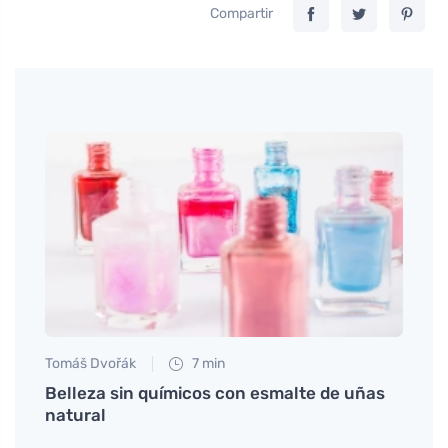
Compartir
Tomáš Dvořák
7 min
Tomáš
ido
Belleza sin químicos con esmalte de uñas
Cómo 
natural
elegi