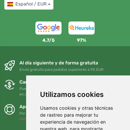
Español / EUR
4,7/5
97%
Al día siguiente y de forma gratuita
Envío gratuito para pedidos superiores a 95 EUR
Cambios y devoluciones gratuitos
Puede devolver o cambiar su pedido en cualquier momento
Utilizamos cookies
en un plazo de 90 días
Apoyamos a Trees.org
Usamos cookies y otras técnicas
Por cada pedido plantamos un árbol. Leer más
Quiénes
de rastreo para mejorar tu
somos
.
experiencia de navegación en
nuestra web, para mostrarte