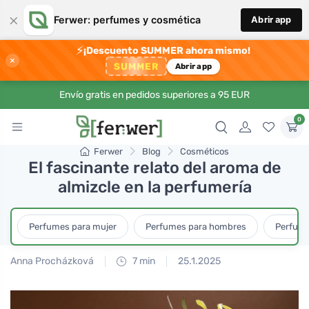
×
Ferwer: perfumes y cosmética
Abrir app
⚡
¡Descuento SUMMER ahora mismo!
×
SUMMER
Abrir app
Envío gratis en pedidos superiores a 95 EUR
0
Ferwer
Blog
Cosméticos
El fascinante relato del aroma de
almizcle en la perfumería
Perfumes para mujer
Perfumes para hombres
Perfume
Anna Procházková
7 min
25.1.2025