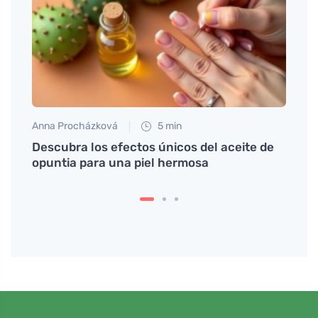
Tomáš
La es
milag
Anna Procházková
5 min
s
Descubra los efectos únicos del aceite de
opuntia para una piel hermosa