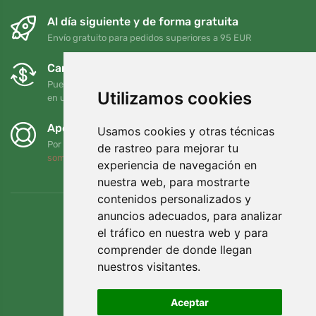
Al día siguiente y de forma gratuita
Envío gratuito para pedidos superiores a 95 EUR
Cambios y devoluciones gratuitos
Puede devolver o cambiar su pedido en cualquier momento
Utilizamos cookies
en un plazo de 90 días
Apoyamos a Trees.org
Usamos cookies y otras técnicas
Por cada pedido plantamos un árbol. Leer más
Quiénes
de rastreo para mejorar tu
somos
.
experiencia de navegación en
nuestra web, para mostrarte
contenidos personalizados y
anuncios adecuados, para analizar
el tráfico en nuestra web y para
comprender de donde llegan
nuestros visitantes.
Aceptar