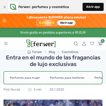
×
Ferwer: perfumes y cosmética
Abrir app
⚡
¡Descuento SUMMER ahora mismo!
×
SUMMER
Abrir app
Envío gratis en pedidos superiores a 95 EUR
0
Ferwer
Blog
Cosméticos
Entra en el mundo de las fragancias
de lujo exclusivas
Perfumes para mujer
Perfumes para hombres
Perfume
Petr Novák
5 min
25.1.2025