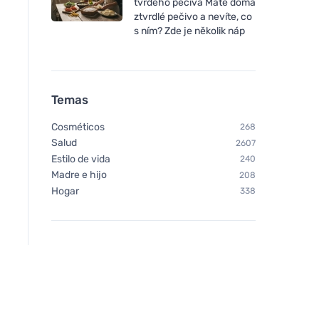
tvrdého pečiva Máte doma
ztvrdlé pečivo a nevíte, co
s ním? Zde je několik náp
Temas
Cosméticos
268
Salud
2607
Estilo de vida
240
Madre e hijo
208
Hogar
338