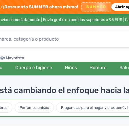
⚡
¡Descuento SUMMER ahora mismo!
SUMMER
Abrir a
envían inmediatamente |
Envío gratis en pedidos superiores a 95 EUR
| C
Mayorista
ro
Cuerpo e higiene
Niños
Hombre
Sal
está cambiando el enfoque hacia la
bres
Perfumes unisex
Fragancias para el hogar y el automóvil