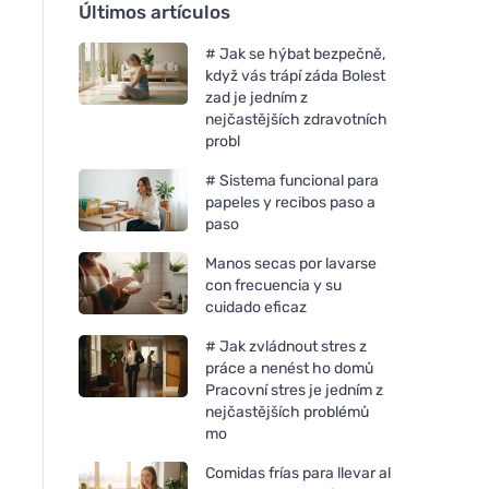
Últimos artículos
# Jak se hýbat bezpečně,
když vás trápí záda Bolest
zad je jedním z
nejčastějších zdravotních
probl
# Sistema funcional para
papeles y recibos paso a
paso
Manos secas por lavarse
con frecuencia y su
cuidado eficaz
# Jak zvládnout stres z
práce a nenést ho domů
Pracovní stres je jedním z
nejčastějších problémů
mo
Comidas frías para llevar al