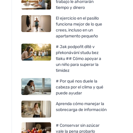
trabajo le ahorrarán
tiempo y dinero
El ejercicio en el pasillo
funciona mejor de lo que
crees, incluso en un
apartamento pequeño
# Jak podpořit dítě v
překonávání studu bez
tlaku ## Cómo apoyar a
un niño para superar la
timidez
# Por qué nos duele la
cabeza por el clima y qué
puede ayudar
Aprenda cómo manejar la
sobrecarga de información
# Conservar sin azúcar
vale la pena probarlo