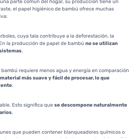
s una parte común del hogar, su producción tiene un
traste, el papel higiénico de bambú ofrece muchas
iva:
rboles, cuya tala contribuye a la deforestación, la
. En la producción de papel de bambú
no se utilizan
osistemas
.
 de bambú requiere menos agua y energía en comparación
 material más suave y fácil de procesar, lo que
iente
.
ble. Esto significa que
se descompone naturalmente
arios
.
omunes que pueden contener blanqueadores químicos o