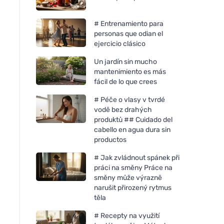
# Entrenamiento para
personas que odian el
ejercicio clásico
Un jardín sin mucho
mantenimiento es más
fácil de lo que crees
# Péče o vlasy v tvrdé
vodě bez drahých
produktů ## Cuidado del
cabello en agua dura sin
productos
# Jak zvládnout spánek při
práci na směny Práce na
směny může výrazně
narušit přirozený rytmus
těla
# Recepty na využití