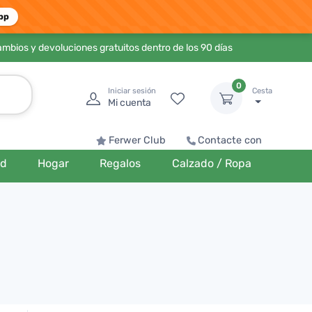
pp
ambios y devoluciones gratuitos dentro de los 90 días
0
Iniciar sesión
Cesta
Mi cuenta
Ferwer Club
Contacte con
ud
Hogar
Regalos
Calzado / Ropa