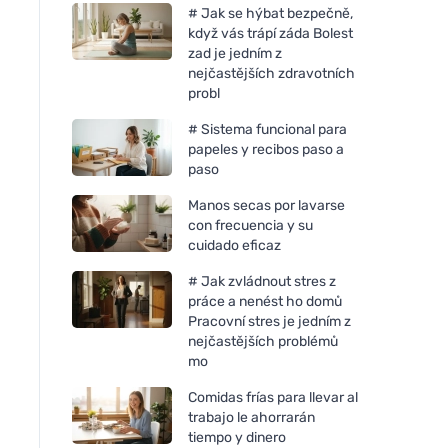
# Jak se hýbat bezpečně,
když vás trápí záda Bolest
zad je jedním z
nejčastějších zdravotních
probl
# Sistema funcional para
papeles y recibos paso a
paso
Manos secas por lavarse
con frecuencia y su
cuidado eficaz
# Jak zvládnout stres z
práce a nenést ho domů
Pracovní stres je jedním z
nejčastějších problémů
mo
Comidas frías para llevar al
trabajo le ahorrarán
tiempo y dinero