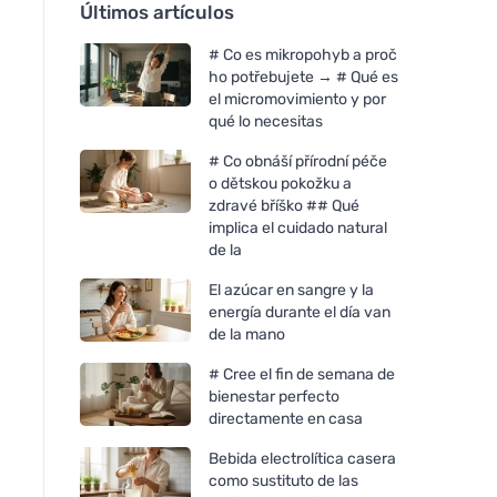
Últimos artículos
# Co es mikropohyb a proč
ho potřebujete → # Qué es
el micromovimiento y por
qué lo necesitas
# Co obnáší přírodní péče
o dětskou pokožku a
zdravé bříško ## Qué
implica el cuidado natural
de la
El azúcar en sangre y la
energía durante el día van
de la mano
# Cree el fin de semana de
bienestar perfecto
directamente en casa
Bebida electrolítica casera
como sustituto de las