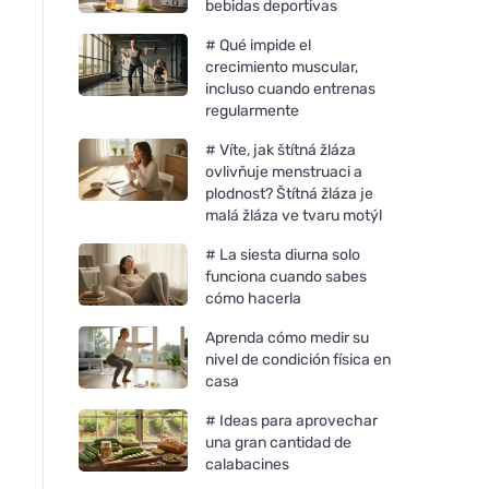
bebidas deportivas
# Qué impide el
crecimiento muscular,
incluso cuando entrenas
regularmente
# Víte, jak štítná žláza
ovlivňuje menstruaci a
plodnost? Štítná žláza je
malá žláza ve tvaru motýl
# La siesta diurna solo
funciona cuando sabes
cómo hacerla
Aprenda cómo medir su
nivel de condición física en
casa
# Ideas para aprovechar
una gran cantidad de
calabacines