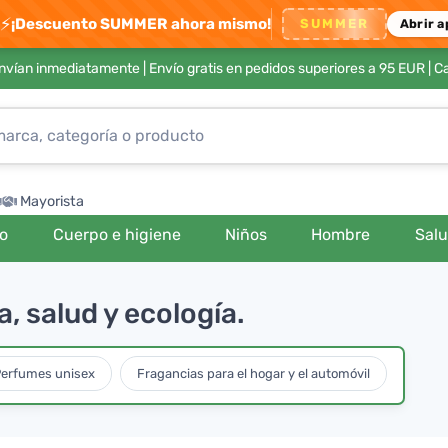
⚡
¡Descuento SUMMER ahora mismo!
SUMMER
Abrir a
envían inmediatamente |
Envío gratis en pedidos superiores a 95 EUR
| C
Mayorista
ro
Cuerpo e higiene
Niños
Hombre
Sal
, salud y ecología.
erfumes unisex
Fragancias para el hogar y el automóvil