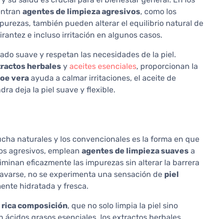
entran
agentes de limpieza agresivos
, como los
urezas, también pueden alterar el equilibrio natural de
irantez e incluso irritación en algunos casos.
do suave y respetan las necesidades de la piel.
tractos herbales
y
aceites esenciales
, proporcionan la
loe vera
ayuda a calmar irritaciones, el aceite de
a deja la piel suave y flexible.
ucha naturales y los convencionales es la forma en que
icos agresivos, emplean
agentes de limpieza suaves
a
iminan eficazmente las impurezas sin alterar la barrera
e lavarse, no se experimenta una sensación de
piel
mente hidratada y fresca.
u
rica composición
, que no solo limpia la piel sino
n ácidos grasos esenciales, los extractos herbales