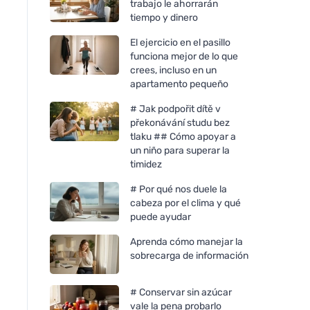
trabajo le ahorrarán
tiempo y dinero
El ejercicio en el pasillo
funciona mejor de lo que
crees, incluso en un
apartamento pequeño
# Jak podpořit dítě v
překonávání studu bez
tlaku ## Cómo apoyar a
un niño para superar la
timidez
# Por qué nos duele la
cabeza por el clima y qué
puede ayudar
Aprenda cómo manejar la
sobrecarga de información
# Conservar sin azúcar
vale la pena probarlo