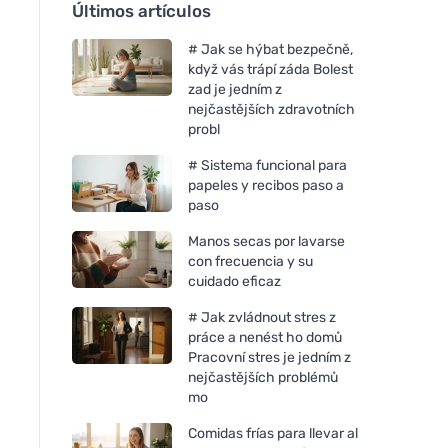
Últimos artículos
# Jak se hýbat bezpečně,
když vás trápí záda Bolest
zad je jedním z
nejčastějších zdravotních
probl
# Sistema funcional para
papeles y recibos paso a
paso
Manos secas por lavarse
con frecuencia y su
cuidado eficaz
# Jak zvládnout stres z
práce a nenést ho domů
Pracovní stres je jedním z
nejčastějších problémů
mo
Comidas frías para llevar al