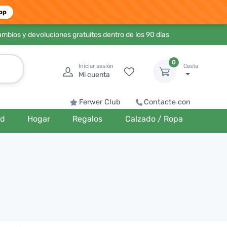
pp
ambios y devoluciones gratuitos dentro de los 90 días
0
Iniciar sesión
Cesta
Mi cuenta
Ferwer Club
Contacte con
ud
Hogar
Regalos
Calzado / Ropa