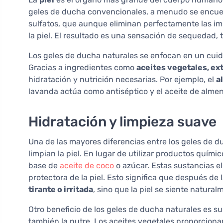
geles de ducha convencionales, a menudo se encu
sulfatos, que aunque eliminan perfectamente las imp
la piel. El resultado es una sensación de sequedad, t
Los geles de ducha naturales se enfocan en un cuida
Gracias a ingredientes como
aceites vegetales, ex
hidratación y nutrición necesarias. Por ejemplo, el
a
lavanda actúa como antiséptico y el aceite de almendr
Hidratación y limpieza suave
Una de las mayores diferencias entre los geles de d
limpian la piel. En lugar de utilizar productos quím
base de
aceite de coco
o azúcar. Estas sustancias el
protectora de la piel. Esto significa que después d
tirante o irritada
, sino que la piel se siente natural
Otro beneficio de los geles de ducha naturales es s
también la nutre. Los aceites vegetales proporciona