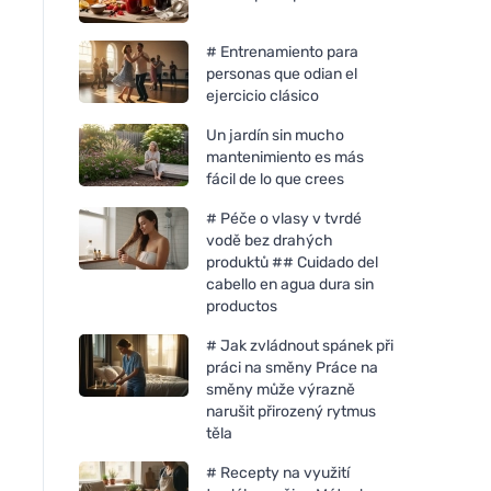
# Entrenamiento para
personas que odian el
ejercicio clásico
Un jardín sin mucho
mantenimiento es más
fácil de lo que crees
# Péče o vlasy v tvrdé
vodě bez drahých
produktů ## Cuidado del
cabello en agua dura sin
productos
# Jak zvládnout spánek při
práci na směny Práce na
směny může výrazně
narušit přirozený rytmus
těla
# Recepty na využití