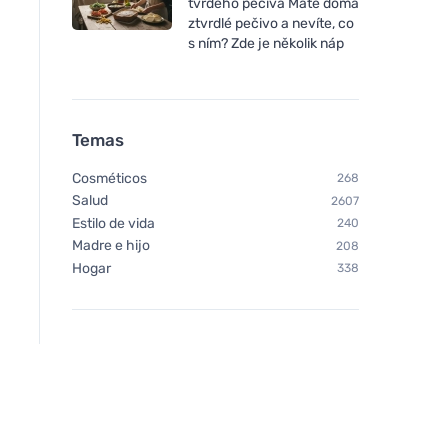
tvrdého pečiva Máte doma
ztvrdlé pečivo a nevíte, co
s ním? Zde je několik náp
Temas
Cosméticos
268
Salud
2607
Estilo de vida
240
Madre e hijo
208
Hogar
338
Nobilis Tilia Lima 10 ml
Tierra Verde Aceite 
de canela BIO (10 ml
estimula y calienta