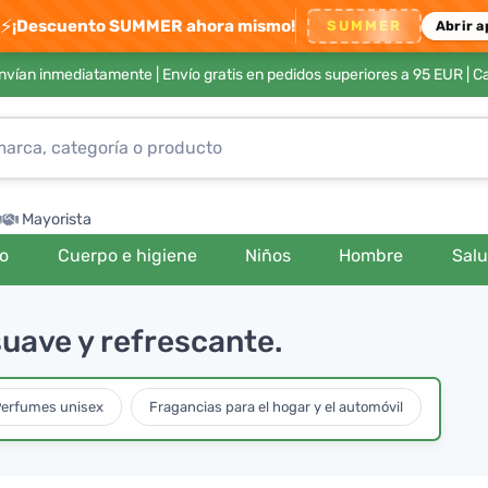
⚡
¡Descuento SUMMER ahora mismo!
SUMMER
Abrir a
envían inmediatamente |
Envío gratis en pedidos superiores a 95 EUR
| C
Mayorista
ro
Cuerpo e higiene
Niños
Hombre
Sal
suave y refrescante.
erfumes unisex
Fragancias para el hogar y el automóvil