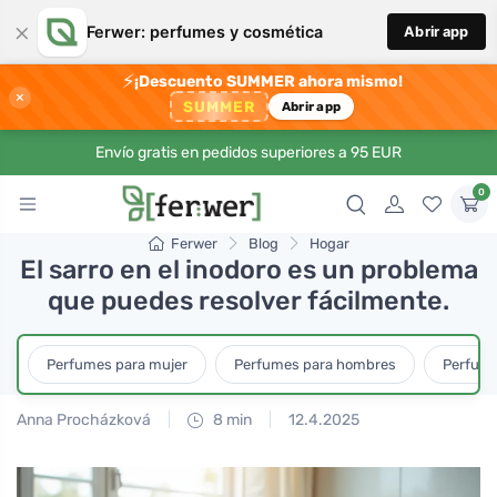
×
Ferwer: perfumes y cosmética
Abrir app
⚡
¡Descuento SUMMER ahora mismo!
×
SUMMER
Abrir app
Envío gratis en pedidos superiores a 95 EUR
0
Ferwer
Blog
Hogar
El sarro en el inodoro es un problema
que puedes resolver fácilmente.
Perfumes para mujer
Perfumes para hombres
Perfume
Anna Procházková
8 min
12.4.2025