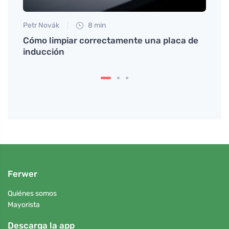
Petr Novák
8 min
Jan S
Cómo limpiar correctamente una placa de
¿Por 
inducción
inter
Ferwer
Quiénes somos
Mayorista
Descarga la app