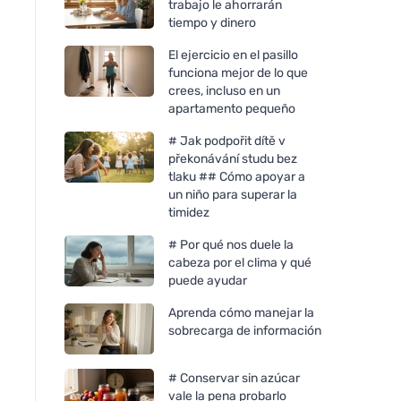
trabajo le ahorrarán
tiempo y dinero
El ejercicio en el pasillo
funciona mejor de lo que
crees, incluso en un
apartamento pequeño
# Jak podpořit dítě v
překonávání studu bez
tlaku ## Cómo apoyar a
un niño para superar la
timidez
# Por qué nos duele la
cabeza por el clima y qué
puede ayudar
Aprenda cómo manejar la
sobrecarga de información
# Conservar sin azúcar
vale la pena probarlo