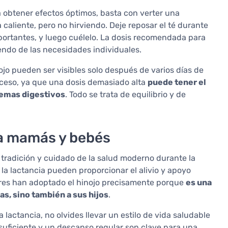
a obtener efectos óptimos, basta con verter una
 caliente, pero no hirviendo. Deje reposar el té durante
portantes, y luego cuélelo. La dosis recomendada para
endo de las necesidades individuales.
ojo pueden ser visibles solo después de varios días de
xceso, ya que una dosis demasiado alta
puede tener el
lemas digestivos
. Todo se trata de equilibrio y de
ara mamás y bebés
 tradición y cuidado de la salud moderno durante la
 la lactancia pueden proporcionar el alivio y apoyo
res han adoptado el hinojo precisamente porque
es una
as, sino también a sus hijos
.
lactancia, no olvides llevar un estilo de vida saludable
suficiente y un descanso regular son clave para una