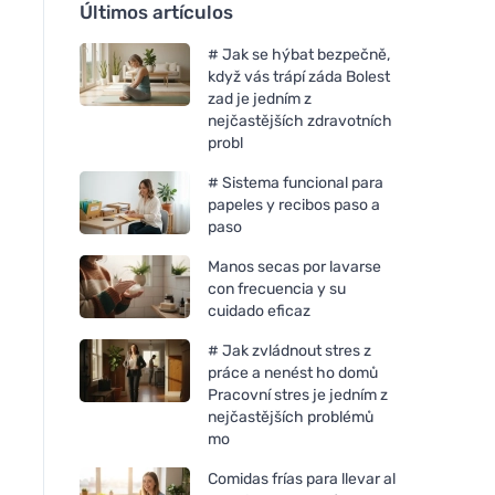
Últimos artículos
# Jak se hýbat bezpečně,
když vás trápí záda Bolest
zad je jedním z
nejčastějších zdravotních
probl
# Sistema funcional para
papeles y recibos paso a
paso
Manos secas por lavarse
con frecuencia y su
cuidado eficaz
# Jak zvládnout stres z
práce a nenést ho domů
Pracovní stres je jedním z
nejčastějších problémů
mo
Comidas frías para llevar al