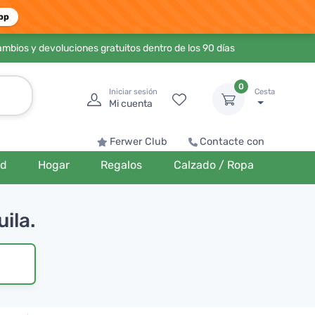
pp
ambios y devoluciones gratuitos dentro de los 90 días
0
Iniciar sesión
Cesta
Mi cuenta
Ferwer Club
Contacte con
ud
Hogar
Regalos
Calzado / Ropa
uila.