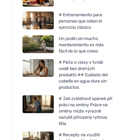
# Entrenamiento para
personas que odian el
ejercicio clásico
Un jardín sin mucho
mantenimiento es más
fácil de lo que crees
# Péče o vlasy v tvrdé
vodě bez drahých
produktů ## Cuidado del
cabello en agua dura sin
productos
# Jak zvládnout spánek při
práci na směny Práce na
směny může výrazně
narušit přirozený rytmus
těla
# Recepty na využití