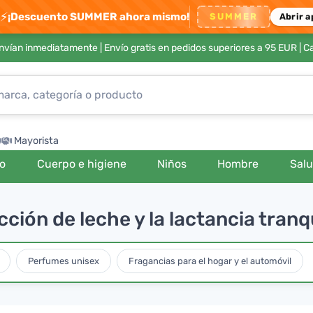
⚡
¡Descuento SUMMER ahora mismo!
SUMMER
Abrir a
envían inmediatamente |
Envío gratis en pedidos superiores a 95 EUR
| C
Mayorista
ro
Cuerpo e higiene
Niños
Hombre
Sal
cción de leche y la lactancia tranq
Perfumes unisex
Fragancias para el hogar y el automóvil