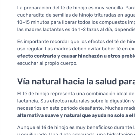
La preparación del té de hinojo es muy sencilla. Par
cucharadita de semillas de hinojo trituradas en agua
10–15 minutos para liberar todos los compuestos im
las madres lactantes es de 1–2 tazas al día, dependi
Es importante recordar que los efectos del té de hin
uso regular. Las madres deben evitar beber té en e
efecto contrario y causar hinchazón u otros prob
escuchar al propio cuerpo.
Vía natural hacia la salud p
El té de hinojo representa una combinación ideal de
lactancia. Sus efectos naturales sobre la digestión y
necesarios en este período desafiante. Muchas mad
alternativa suave y natural que ayuda no solo a ell
Aunque el té de hinojo es muy beneficioso durante la 
y equilibrado. Una dieta adecuada, una hidratación 