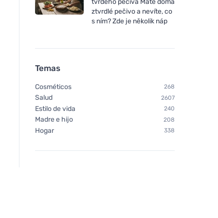
tvrdého pečiva Máte doma
ztvrdlé pečivo a nevíte, co
s ním? Zde je několik náp
Temas
Cosméticos
268
Salud
2607
Estilo de vida
240
Madre e hijo
208
Hogar
338