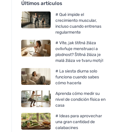
Últimos artículos
# Qué impide el
crecimiento muscular,
incluso cuando entrenas
regularmente
# Víte, jak štítná žláza
ovlivňuje menstruaci a
plodnost? Štítná žláza je
malá žláza ve tvaru motýl
# La siesta diurna solo
funciona cuando sabes
cómo hacerla
Aprenda cómo medir su
nivel de condición física en
casa
# Ideas para aprovechar
una gran cantidad de
calabacines