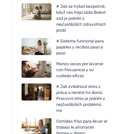
# Jak se hýbat bezpečně,
když vás trápí záda Bolest
zad je jedním z
nejčastějších zdravotních
probl
# Sistema funcional para
papeles y recibos paso a
paso
Manos secas por lavarse
con frecuencia y su
cuidado eficaz
# Jak zvládnout stres z
práce a nenést ho domů
Pracovní stres je jedním z
nejčastějších problémů
mo
Comidas frías para llevar al
trabajo le ahorrarán
tiempo y dinero