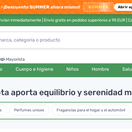
⚡
¡Descuento SUMMER ahora mismo!
SUMMER
Abrir a
envían inmediatamente |
Envío gratis en pedidos superiores a 95 EUR
| C
Mayorista
ro
Cuerpo e higiene
Niños
Hombre
Sal
ta aporta equilibrio y serenidad 
s
Perfumes unisex
Fragancias para el hogar y el automóvil