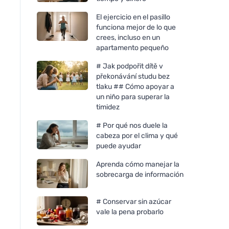
El ejercicio en el pasillo
funciona mejor de lo que
crees, incluso en un
apartamento pequeño
# Jak podpořit dítě v
překonávání studu bez
tlaku ## Cómo apoyar a
un niño para superar la
timidez
# Por qué nos duele la
cabeza por el clima y qué
puede ayudar
Aprenda cómo manejar la
sobrecarga de información
# Conservar sin azúcar
vale la pena probarlo