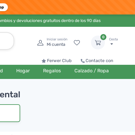
pp
ambios y devoluciones gratuitos dentro de los 90 días
0
Iniciar sesión
Cesta
Mi cuenta
Ferwer Club
Contacte con
ud
Hogar
Regalos
Calzado / Ropa
mental