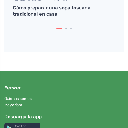
illo
Cómo preparar una sopa toscana
¿Por 
tradicional en casa
prote
logra
Ferwer
Quiénes somos
Mayorista
Descarga la app
Get it on