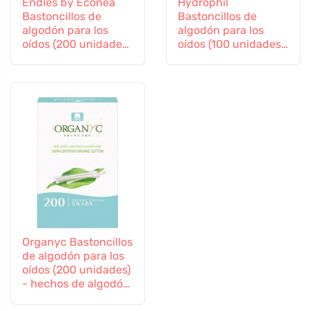
Endles by Econea
Hydrophil
Bastoncillos de
Bastoncillos de
algodón para los
algodón para los
oídos (200 unidades)
oídos (100 unidades)
- de bambú y
- algodón y bambú
algodón
Organyc Bastoncillos
de algodón para los
oídos (200 unidades)
- hechos de algodón
ecológico y cartón