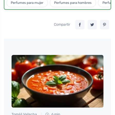
Perfumes para mujer
Perfumes para hombres
Perfume
Compartir
Tomáš Vařecha
6 min
Petr N