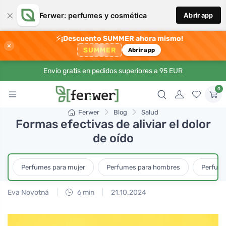
×
Ferwer: perfumes y cosmética
Abrir app
⚡
¡Descuento SUMMER ahora mismo!
×
SUMMER
Abrir app
Envío gratis en pedidos superiores a 95 EUR
0
Ferwer
Blog
Salud
Formas efectivas de aliviar el dolor
de oído
Perfumes para mujer
Perfumes para hombres
Perfume
Eva Novotná
6 min
21.10.2024