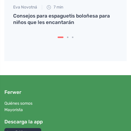
Eva Novotná
7 min
Jan S
Consejos para espaguetis boloñesa para
Cómo 
niños que les encantarán
preve
Ferwer
Quiénes somos
Mayorista
Descarga la app