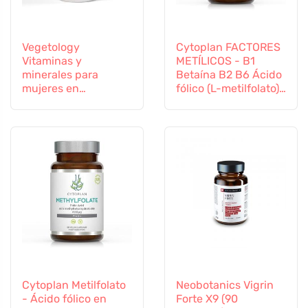
Vegetology
Cytoplan FACTORES
Vitaminas y
METÍLICOS - B1
minerales para
Betaína B2 B6 Ácido
mujeres en
fólico (L-metilfolato)
transición, 60
Vitamina B12 y Zinc,
cápsulas
60 cápsulas
Cytoplan Metilfolato
Neobotanics Vigrin
- Ácido fólico en
Forte X9 (90