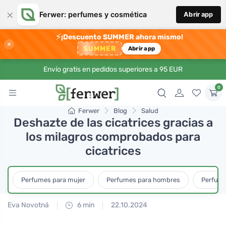
×
Ferwer: perfumes y cosmética
Abrir app
⚡
¡Descuento SUMMER ahora mismo!
×
SUMMER
Abrir app
Envío gratis en pedidos superiores a 95 EUR
0
Ferwer
Blog
Salud
Deshazte de las cicatrices gracias a
los milagros comprobados para
cicatrices
Perfumes para mujer
Perfumes para hombres
Perfume
Eva Novotná
6 min
22.10.2024