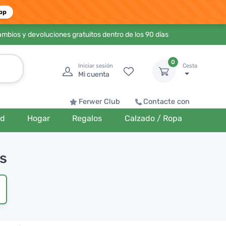
pp
ambios y devoluciones gratuitos dentro de los 90 días
0
Iniciar sesión
Cesta
Mi cuenta
Ferwer Club
Contacte con
ud
Hogar
Regalos
Calzado / Ropa
os