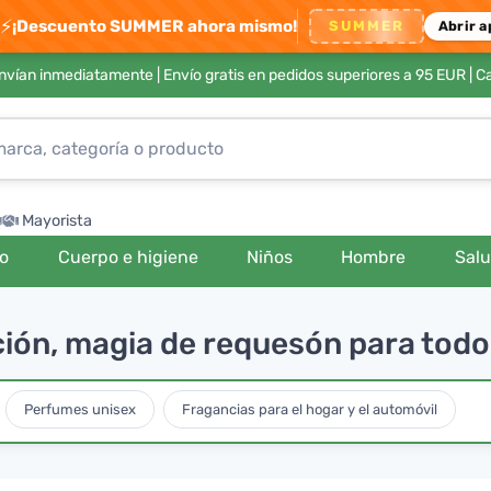
⚡
¡Descuento SUMMER ahora mismo!
SUMMER
Abrir a
envían inmediatamente |
Envío gratis en pedidos superiores a 95 EUR
| C
Mayorista
ro
Cuerpo e higiene
Niños
Hombre
Sal
ción, magia de requesón para tod
Perfumes unisex
Fragancias para el hogar y el automóvil