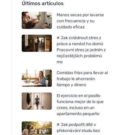
Últimos artículos
Manos secas por lavarse
con frecuencia y su
cuidado eficaz
# Jak zvládnout stres z
práce a nenést ho domů
Pracovní stres je jedním z
nejčastějších problémů
mo
Comidas frías para llevar al
trabajo le ahorrarán
tiempo y dinero
El ejercicio en el pasillo
funciona mejor de lo que
crees, incluso en un
apartamento pequeño
# Jak podpořit dítě v
překonávání studu bez