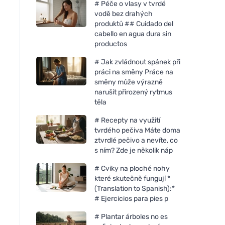
# Péče o vlasy v tvrdé
vodě bez drahých
produktů ## Cuidado del
cabello en agua dura sin
productos
# Jak zvládnout spánek při
práci na směny Práce na
směny může výrazně
narušit přirozený rytmus
těla
# Recepty na využití
tvrdého pečiva Máte doma
ztvrdlé pečivo a nevíte, co
s ním? Zde je několik náp
# Cviky na ploché nohy
které skutečně fungují *
(Translation to Spanish):*
# Ejercicios para pies p
# Plantar árboles no es