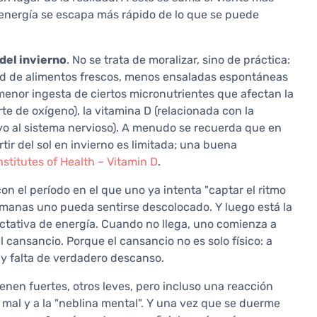
a energía se escapa más rápido de lo que se puede
del invierno
. No se trata de moralizar, sino de práctica:
ad de alimentos frescos, menos ensaladas espontáneas
menor ingesta de ciertos micronutrientes que afectan la
rte de oxígeno), la vitamina D (relacionada con la
yo al sistema nervioso). A menudo se recuerda que en
tir del sol en invierno es limitada; una buena
nstitutes of Health – Vitamin D
.
con el período en el que uno ya intenta "captar el ritmo
emanas uno pueda sentirse descolocado. Y luego está la
ectativa de energía. Cuando no llega, uno comienza a
cansancio. Porque el cansancio no es solo físico: a
y falta de verdadero descanso.
ienen fuertes, otros leves, pero incluso una reacción
r mal y a la "neblina mental". Y una vez que se duerme