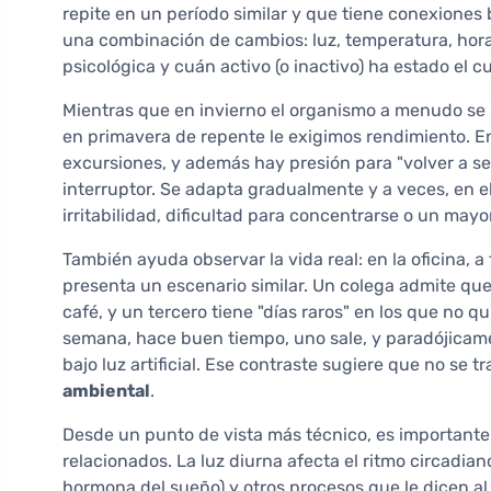
repite en un período similar y que tiene conexiones 
una combinación de cambios: luz, temperatura, horar
psicológica y cuán activo (o inactivo) ha estado el c
Mientras que en invierno el organismo a menudo se 
en primavera de repente le exigimos rendimiento. En 
excursiones, y además hay presión para "volver a se
interruptor. Se adapta gradualmente y a veces, en el
irritabilidad, dificultad para concentrarse o un may
También ayuda observar la vida real: en la oficina, a
presenta un escenario similar. Un colega admite que
café, y un tercero tiene "días raros" en los que no qui
semana, hace buen tiempo, uno sale, y paradójicam
bajo luz artificial. Ese contraste sugiere que no se t
ambiental
.
Desde un punto de vista más técnico, es importante
relacionados. La luz diurna afecta el ritmo circadian
hormona del sueño) y otros procesos que le dicen a