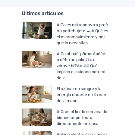
Últimos artículos
# Co es mikropohyb a proč
ho potřebujete → # Qué es
el micromovimiento y por
qué lo necesitas
# Co obnáší přírodní péče
o dětskou pokožku a
zdravé bříško ## Qué
implica el cuidado natural
de la
El azúcar en sangre y la
energía durante el día van
de la mano
# Cree el fin de semana de
bienestar perfecto
directamente en casa
Bebida electrolítica casera