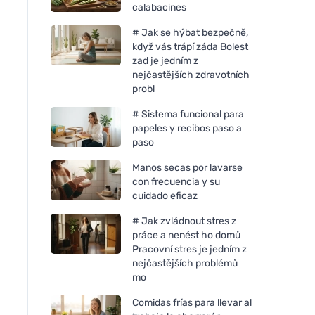
calabacines
# Jak se hýbat bezpečně,
když vás trápí záda Bolest
zad je jedním z
nejčastějších zdravotních
probl
# Sistema funcional para
Neobotanics Imunacut Forte
Vegetology Vegetol
papeles y recibos paso a
(60 cápsulas) - para reforzar
Active Energy - Con
paso
el sistema inmunitario
fatiga y el agotamie
cápsulas
Manos secas por lavarse
con frecuencia y su
cuidado eficaz
# Jak zvládnout stres z
práce a nenést ho domů
Pracovní stres je jedním z
nejčastějších problémů
mo
Comidas frías para llevar al