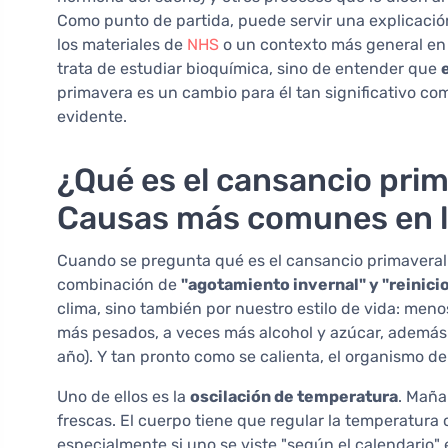
Como punto de partida, puede servir una explicación 
los materiales de
NHS
o un contexto más general en 
trata de estudiar bioquímica, sino de entender que
primavera es un cambio para él tan significativo com
evidente.
¿Qué es el cansancio prim
Causas más comunes en la
Cuando se pregunta qué es el cansancio primaveral
combinación de
"agotamiento invernal" y "reinicio
clima, sino también por nuestro estilo de vida: menos
más pesados, a veces más alcohol y azúcar, además d
año). Y tan pronto como se calienta, el organismo d
Uno de ellos es la
oscilación de temperatura
. Maña
frescas. El cuerpo tiene que regular la temperatura
especialmente si uno se viste "según el calendario" 