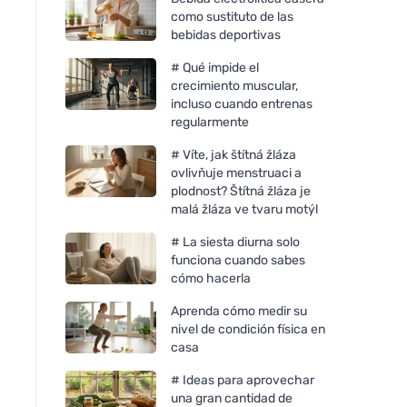
como sustituto de las
bebidas deportivas
# Qué impide el
crecimiento muscular,
incluso cuando entrenas
regularmente
# Víte, jak štítná žláza
ovlivňuje menstruaci a
plodnost? Štítná žláza je
malá žláza ve tvaru motýl
# La siesta diurna solo
funciona cuando sabes
cómo hacerla
Aprenda cómo medir su
nivel de condición física en
casa
# Ideas para aprovechar
una gran cantidad de