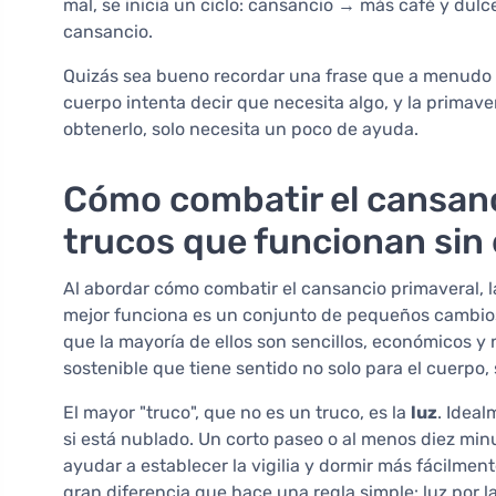
mal, se inicia un ciclo: cansancio → más café y dul
cansancio.
Quizás sea bueno recordar una frase que a menudo
cuerpo intenta decir que necesita algo, y la primav
obtenerlo, solo necesita un poco de ayuda.
Cómo combatir el cansanc
trucos que funcionan sin
Al abordar cómo combatir el cansancio primaveral, l
mejor funciona es un conjunto de pequeños cambio
que la mayoría de ellos son sencillos, económicos y 
sostenible que tiene sentido no solo para el cuerpo,
El mayor "truco", que no es un truco, es la
luz
. Ideal
si está nublado. Un corto paseo o al menos diez minut
ayudar a establecer la vigilia y dormir más fácilmen
gran diferencia que hace una regla simple: luz por l