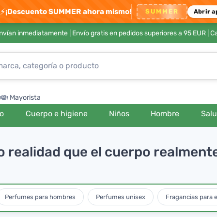
⚡
¡Descuento SUMMER ahora mismo!
SUMMER
Abrir a
envían inmediatamente |
Envío gratis en pedidos superiores a 95 EUR
| C
Mayorista
ro
Cuerpo e higiene
Niños
Hombre
Sal
o realidad que el cuerpo realmen
Perfumes para hombres
Perfumes unisex
Fragancias para e