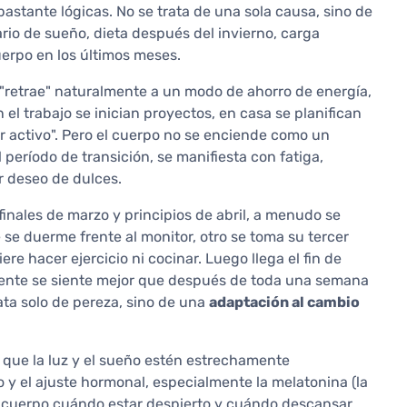
bastante lógicas. No se trata de una sola causa, sino de
io de sueño, dieta después del invierno, carga
uerpo en los últimos meses.
"retrae" naturalmente a un modo de ahorro de energía,
el trabajo se inician proyectos, en casa se planifican
r activo". Pero el cuerpo no se enciende como un
 período de transición, se manifiesta con fatiga,
or deseo de dulces.
 finales de marzo y principios de abril, a menudo se
 se duerme frente al monitor, otro se toma su tercer
ere hacer ejercicio ni cocinar. Luego llega el fin de
ente se siente mejor que después de toda una semana
rata solo de pereza, sino de una
adaptación al cambio
 que la luz y el sueño estén estrechamente
o y el ajuste hormonal, especialmente la melatonina (la
l cuerpo cuándo estar despierto y cuándo descansar.