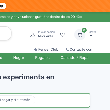
pp
ambios y devoluciones gratuitos dentro de los 90 días
0
Iniciar sesión
Cesta
Mi cuenta
Ferwer Club
Contacte con
ud
Hogar
Regalos
Calzado / Ropa
te experimenta en
l hogar y el automóvil