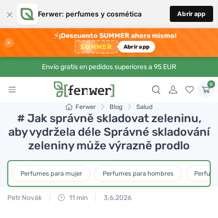
×
Ferwer: perfumes y cosmética
Abrir app
⚡
¡Descuento SUMMER ahora mismo!
×
SUMMER
Abrir app
Envío gratis en pedidos superiores a 95 EUR
0
Ferwer
Blog
Salud
# Jak správně skladovat zeleninu,
aby vydržela déle Správné skladování
zeleniny může výrazně prodlo
Perfumes para mujer
Perfumes para hombres
Perfume
Petr Novák
11 min
3.6.2026