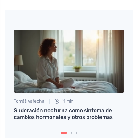
Tomáš Vařecha
11 min
Petr N
ro y
Sudoración nocturna como síntoma de
# Co 
cambios hormonales y otros problemas
přede
preve