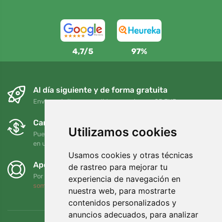
4,7/5
97%
Al día siguiente y de forma gratuita
Envío gratuito para pedidos superiores a 95 EUR
Cambios y devoluciones gratuitos
Utilizamos cookies
Puede devolver o cambiar su pedido en cualquier momento
en un plazo de 90 días
Usamos cookies y otras técnicas
Apoyamos a Trees.org
de rastreo para mejorar tu
Por cada pedido plantamos un árbol. Leer más
Quiénes
experiencia de navegación en
somos
.
nuestra web, para mostrarte
contenidos personalizados y
anuncios adecuados, para analizar