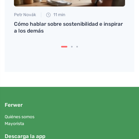
Petr Novák
11 min
Anna 
Cómo hablar sobre sostenibilidad e inspirar
¿Quie
a los demás
en 3 
Ferwer
Quiénes somos
Mayorista
Descarga la app