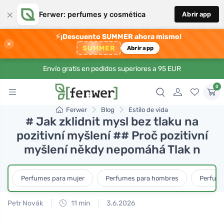
×
Ferwer: perfumes y cosmética
Abrir app
⚡
¡Descuento SUMMER ahora mismo!
×
SUMMER
Abrir app
Envío gratis en pedidos superiores a 95 EUR
0
Ferwer
Blog
Estilo de vida
# Jak zklidnit mysl bez tlaku na
pozitivní myšlení ## Proč pozitivní
myšlení někdy nepomáhá Tlak n
Perfumes para mujer
Perfumes para hombres
Perfume
Petr Novák
11 min
3.6.2026