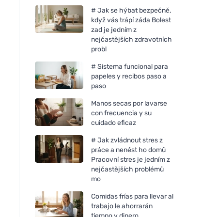
# Jak se hýbat bezpečně,
když vás trápí záda Bolest
zad je jedním z
nejčastějších zdravotních
probl
# Sistema funcional para
papeles y recibos paso a
paso
Manos secas por lavarse
con frecuencia y su
cuidado eficaz
# Jak zvládnout stres z
práce a nenést ho domů
Pracovní stres je jedním z
nejčastějších problémů
mo
Comidas frías para llevar al
trabajo le ahorrarán
tiempo y dinero