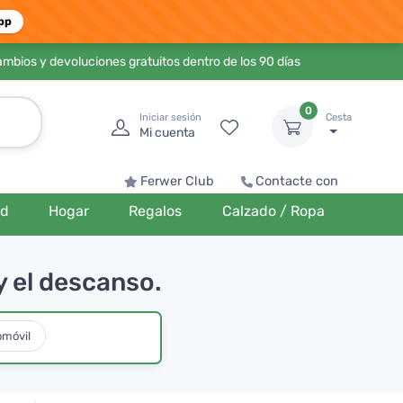
pp
ambios y devoluciones gratuitos dentro de los 90 días
0
Iniciar sesión
Cesta
Mi cuenta
Ferwer Club
Contacte con
ud
Hogar
Regalos
Calzado / Ropa
y el descanso.
omóvil