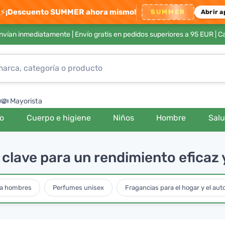
⚡
¡Descuento SUMMER ahora mismo!
SUMMER
Abrir a
envían inmediatamente |
Envío gratis en pedidos superiores a 95 EUR
| C
Mayorista
ro
Cuerpo e higiene
Niños
Hombre
Sal
clave para un rendimiento eficaz 
a hombres
Perfumes unisex
Fragancias para el hogar y el aut