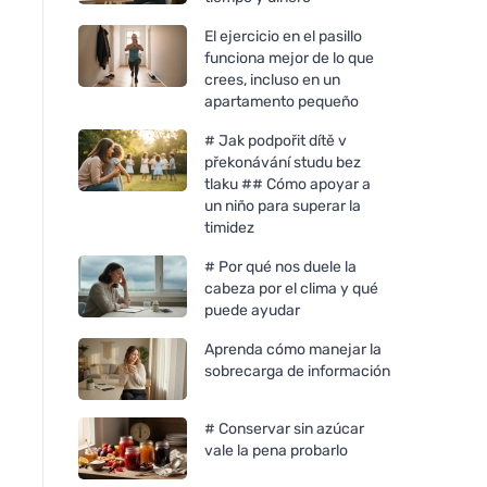
El ejercicio en el pasillo
funciona mejor de lo que
crees, incluso en un
apartamento pequeño
# Jak podpořit dítě v
překonávání studu bez
tlaku ## Cómo apoyar a
un niño para superar la
timidez
# Por qué nos duele la
cabeza por el clima y qué
puede ayudar
Aprenda cómo manejar la
sobrecarga de información
# Conservar sin azúcar
vale la pena probarlo