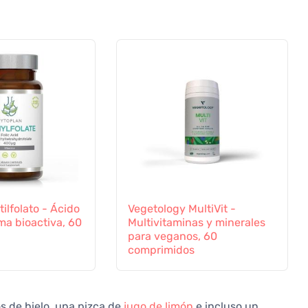
ilfolato - Ácido
Vegetology MultiVit -
rma bioactiva, 60
Multivitaminas y minerales
para veganos, 60
comprimidos
s de hielo, una pizca de
jugo de limón
e incluso un