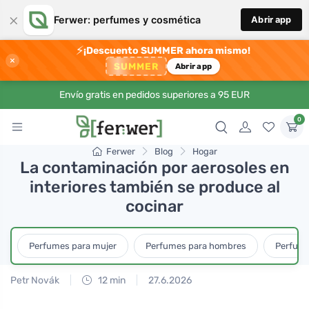
×
Ferwer: perfumes y cosmética
Abrir app
⚡
¡Descuento SUMMER ahora mismo!
×
SUMMER
Abrir app
Envío gratis en pedidos superiores a 95 EUR
0
Ferwer
Blog
Hogar
La contaminación por aerosoles en
interiores también se produce al
cocinar
Perfumes para mujer
Perfumes para hombres
Perfume
Petr Novák
12 min
27.6.2026