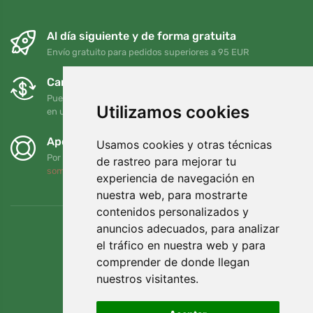
Al día siguiente y de forma gratuita
Envío gratuito para pedidos superiores a 95 EUR
Cambios y devoluciones gratuitos
Puede devolver o cambiar su pedido en cualquier momento
Utilizamos cookies
en un plazo de 90 días
Apoyamos a Trees.org
Usamos cookies y otras técnicas
Por cada pedido plantamos un árbol. Leer más
Quiénes
de rastreo para mejorar tu
somos
.
experiencia de navegación en
nuestra web, para mostrarte
contenidos personalizados y
anuncios adecuados, para analizar
el tráfico en nuestra web y para
comprender de donde llegan
nuestros visitantes.