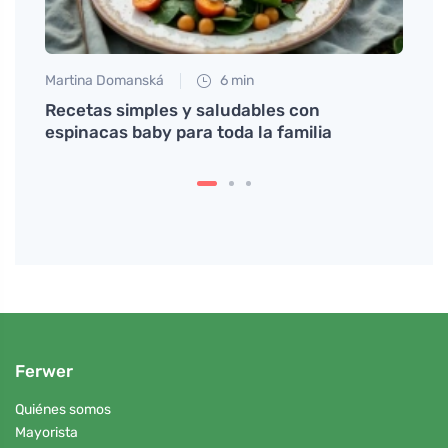
Martina Domanská
6 min
Tomáš
Recetas simples y saludables con
Descu
espinacas baby para toda la familia
perfe
Ferwer
Quiénes somos
Mayorista