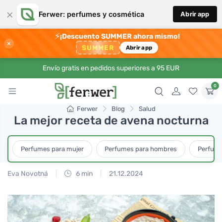
×
Ferwer: perfumes y cosmética
Abrir app
⚡
¡Descuento SUMMER ahora mismo!
×
SUMMER
Abrir app
Envío gratis en pedidos superiores a 95 EUR
0
Ferwer
Blog
Salud
La mejor receta de avena nocturna
Perfumes para mujer
Perfumes para hombres
Perfume
Eva Novotná
6 min
21.12.2024